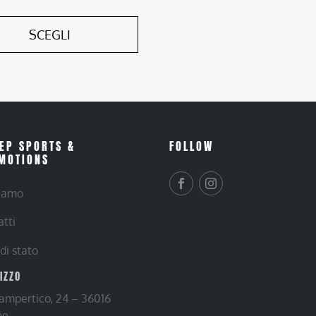
SCEGLI
EP SPORTS &
FOLLOW
MOTIONS
siamo
atti
 di stato
RIZZO
Lampertico, 24 – 36016
ne