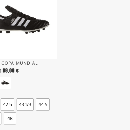
.
o
s COPA MUNDIAL
€
98,00
€
o
42.5
43 1/3
44.5
48