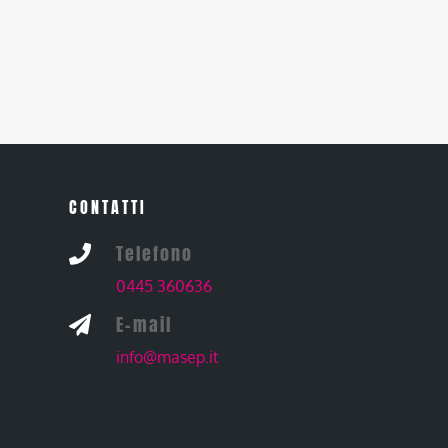
CONTATTI
Telefono

0445 360636
E-mail

info@masep.it