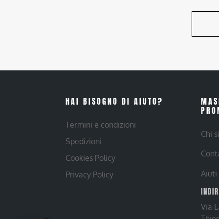
HAI BISOGNO DI AIUTO?
MAS
PRO
Termini e condizioni
Chi 
Spedizioni
Cont
Cookies Policy
Aiuti
Privacy Policy
INDI
Via 
Thie