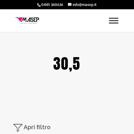
0445 360636
info@masep.it
30,5
Apri filtro