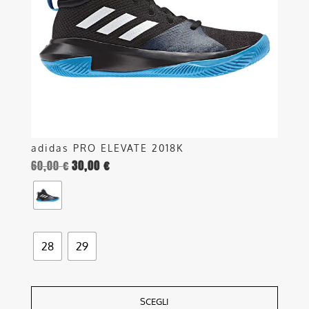
possono
essere
scelte
nella
pagina
del
prodotto
adidas PRO ELEVATE 2018K
60,00
€
30,00
€
28
29
SCEGLI