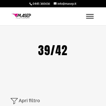
0445 360636
info@masep.it
39/42
Apri filtro