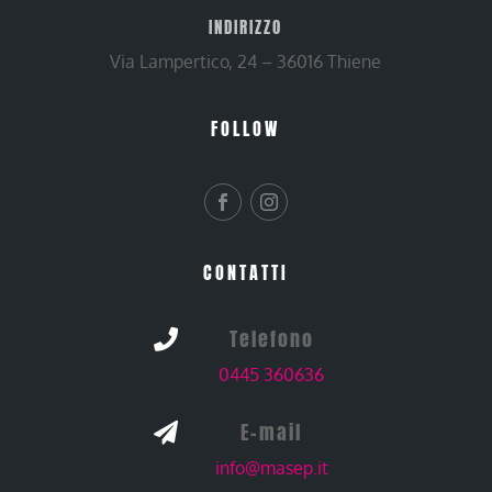
INDIRIZZO
Via Lampertico, 24 – 36016 Thiene
FOLLOW
CONTATTI
Telefono

0445 360636
E-mail

info@masep.it