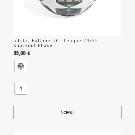
nella
pagina
del
prodotto
adidas Pallone UCL League 24/25
Knockout Phase
45,00
€
4
SCEGLI
Questo