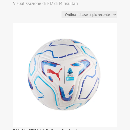
Ordina
Visualizzazione di 1-12 di 14 risultati
in
base
al
Questo
più
prodotto
recente
ha
più
varianti.
Le
opzioni
possono
essere
scelte
nella
pagina
del
prodotto