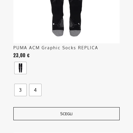
scelte
nella
pagina
del
prodotto
PUMA ACM Graphic Socks REPLICA
23,00
€
3
4
SCEGLI