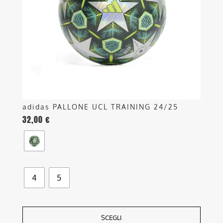
possono
essere
scelte
nella
pagina
del
prodotto
adidas PALLONE UCL TRAINING 24/25
32,00
€
4
5
SCEGLI