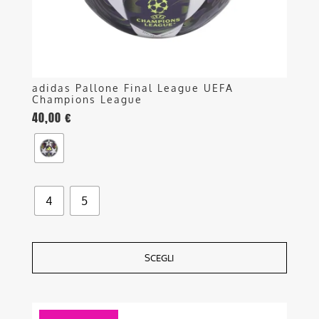
nella
pagina
del
prodotto
adidas Pallone Final League UEFA
Champions League
40,00
€
4
5
SCEGLI
Questo