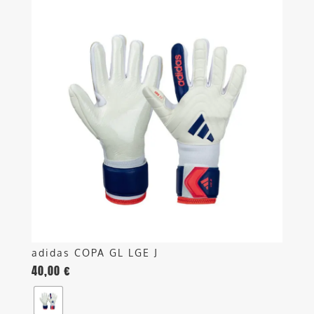
prodotto
ha
più
varianti.
Le
opzioni
possono
essere
scelte
nella
pagina
del
prodotto
adidas COPA GL LGE J
40,00
€