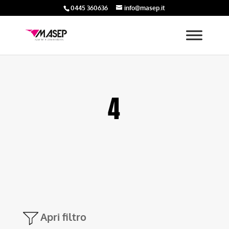
0445 360636
info@masep.it
4
Apri filtro