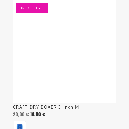
Questo
IN OFFERTA!
prodotto
ha
più
varianti.
Le
opzioni
possono
essere
scelte
nella
pagina
del
prodotto
CRAFT DRY BOXER 3-Inch M
20,00
€
14,00
€