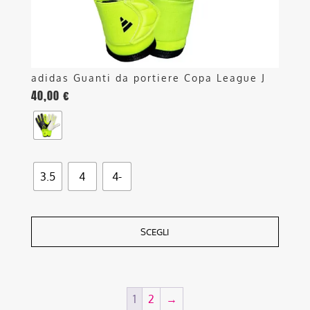
pagina
del
prodotto
adidas Guanti da portiere Copa League J
40,00
€
3.5
4
4-
SCEGLI
1
2
→