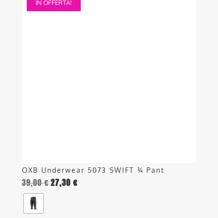
IN OFFERTA!
prodotto
ha
più
varianti.
Le
opzioni
possono
essere
scelte
nella
pagina
del
prodotto
OXB Underwear 5073 SWIFT ¾ Pant
39,00
€
27,30
€