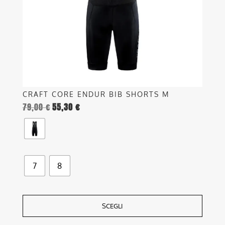
essere
scelte
nella
pagina
del
prodotto
CRAFT CORE ENDUR BIB SHORTS M
79,00
€
55,30
€
7
8
SCEGLI