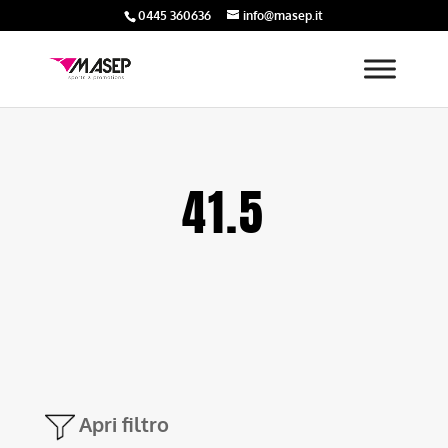
0445 360636
info@masep.it
41.5
Apri filtro