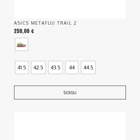
prodotto
ASICS METAFUJI TRAIL 2
250,00
€
41.5
42.5
43.5
44
44.5
SCEGLI
Questo
prodotto
ha
più