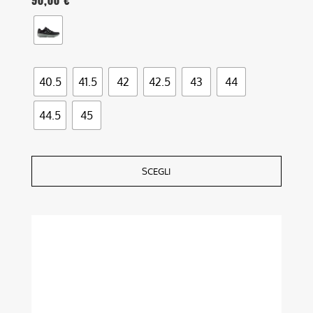
40.5
41.5
42
42.5
43
44
44.5
45
SCEGLI
Questo
prodotto
ha
più
varianti.
Le