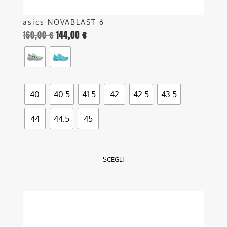
asics NOVABLAST 6
160,00
€
144,00
€
40
40.5
41.5
42
42.5
43.5
44
44.5
45
SCEGLI
Questo
prodotto
ha