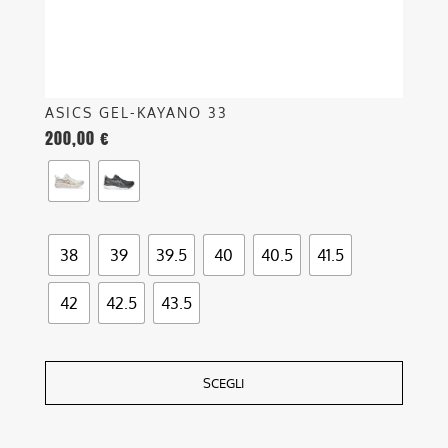
pagina
del
prodotto
ASICS GEL-KAYANO 33
200,00
€
38
39
39.5
40
40.5
41.5
42
42.5
43.5
SCEGLI