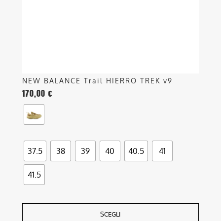
scelte
nella
pagina
del
prodotto
NEW BALANCE Trail HIERRO TREK v9
170,00
€
37.5
38
39
40
40.5
41
41.5
SCEGLI