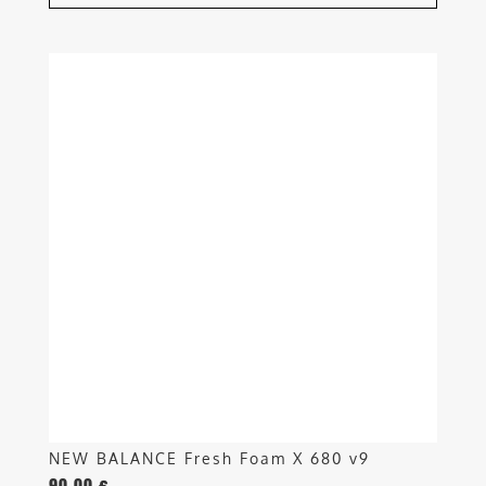
Questo
prodotto
ha
più
varianti.
Le
opzioni
possono
essere
scelte
nella
pagina
del
prodotto
NEW BALANCE Fresh Foam X 680 v9
90,00
€