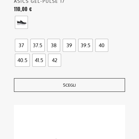
ASICS GEL-PULSE 17
110,00
€
37
37.5
38
39
39.5
40
40.5
41.5
42
SCEGLI
Questo
prodotto
ha
più
varianti.