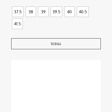
37.5
38
39
39.5
40
40.5
41.5
SCEGLI
Questo
prodotto
ha
più
varianti.
Le
opzioni
possono
essere