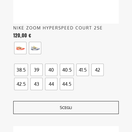
del
prodotto
NIKE ZOOM HYPERSPEED COURT 2SE
120,00
€
38.5
39
40
40.5
41.5
42
42.5
43
44
44.5
SCEGLI
Questo