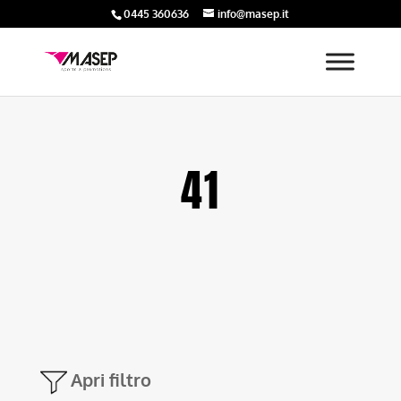
0445 360636
info@masep.it
41
Apri filtro