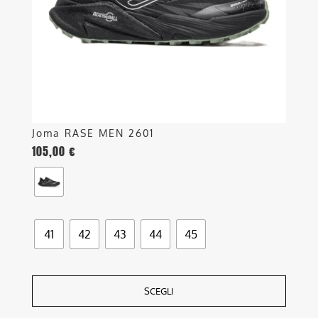
essere
scelte
nella
pagina
del
prodotto
Joma RASE MEN 2601
105,00
€
41
42
43
44
45
SCEGLI