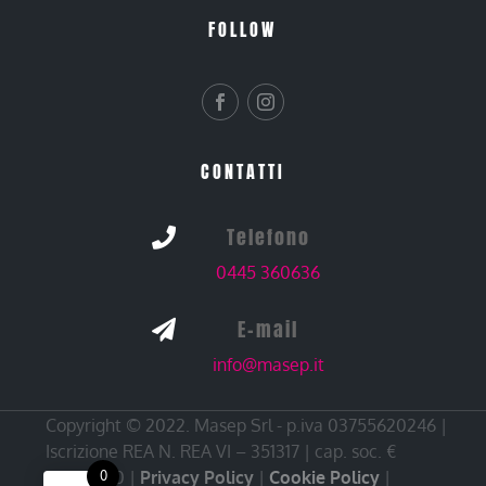
FOLLOW
CONTATTI
Telefono

0445 360636
E-mail

info@masep.it
Copyright © 2022. Masep Srl - p.iva 03755620246 |
Iscrizione REA N. REA VI – 351317 | cap. soc. €
10.000,00 |
Privacy Policy
|
Cookie Policy
|
0