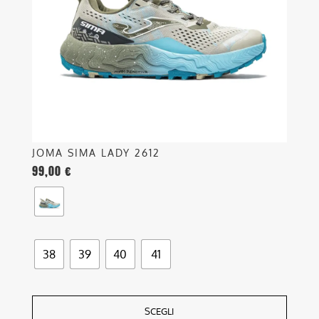
possono
essere
scelte
nella
pagina
del
prodotto
JOMA SIMA LADY 2612
99,00
€
38
39
40
41
SCEGLI