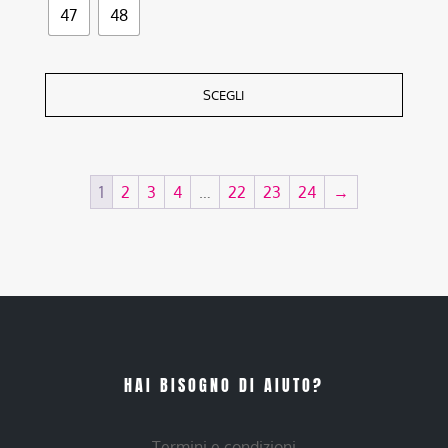
47
48
SCEGLI
1
2
3
4
…
22
23
24
→
HAI BISOGNO DI AIUTO?
Termini e condizioni