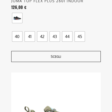
JOMA TOP FLEX PLUS 2601 INDOOR
126,00
€
40
41
42
43
44
45
SCEGLI
Questo
prodotto
ha
più
varianti.
Le
opzioni