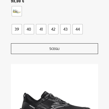
95,00
€
39
40
41
42
43
44
SCEGLI
Questo
prodotto
ha
più
varianti.
Le
opzioni
possono