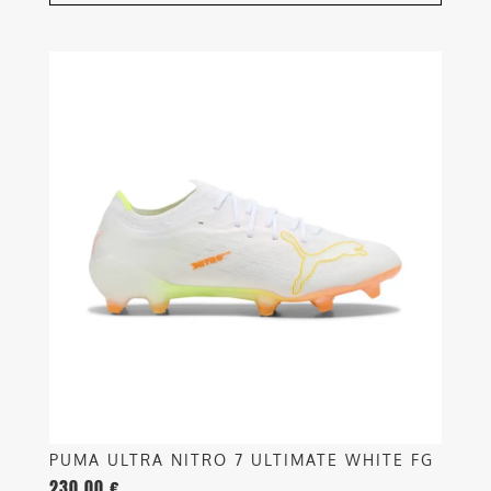
Questo
prodotto
ha
più
varianti.
Le
opzioni
possono
essere
scelte
nella
pagina
del
prodotto
PUMA ULTRA NITRO 7 ULTIMATE WHITE FG
230,00
€