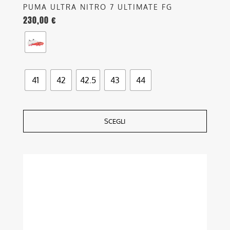
PUMA ULTRA NITRO 7 ULTIMATE FG
230,00
€
41
42
42.5
43
44
SCEGLI
Questo
prodotto
ha
più
varianti.
Le