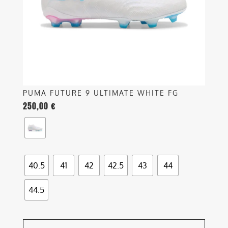
essere
scelte
nella
pagina
del
prodotto
PUMA FUTURE 9 ULTIMATE WHITE FG
250,00
€
40.5
41
42
42.5
43
44
44.5