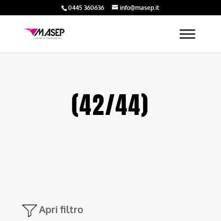
0445 360636
info@masep.it
(42/44)
Apri filtro