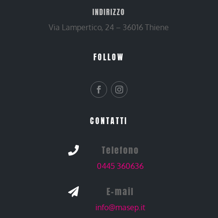
INDIRIZZO
Via Lampertico, 24 – 36016 Thiene
FOLLOW
CONTATTI
Telefono

0445 360636
E-mail

info@masep.it