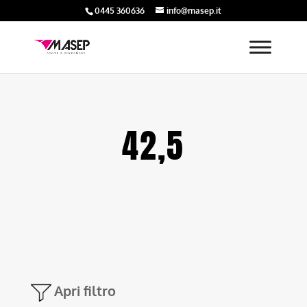
0445 360636
info@masep.it
42,5
Apri filtro