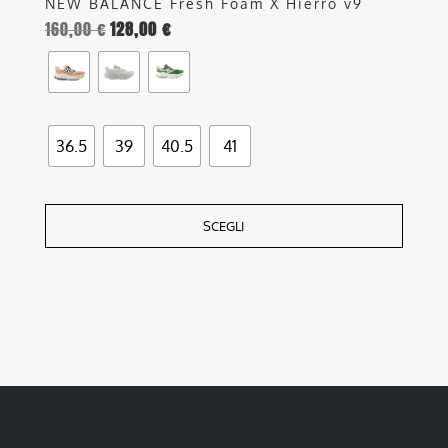
NEW BALANCE Fresh Foam X Hierro v9
160,00
€
128,00
€
36.5
39
40.5
41
SCEGLI