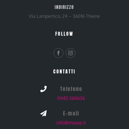
INDIRIZZO
Via Lampertico, 24 – 36016 Thiene
FOLLOW
CONTATTI
Telefono

0445 360636
E-mail

info@masep.it