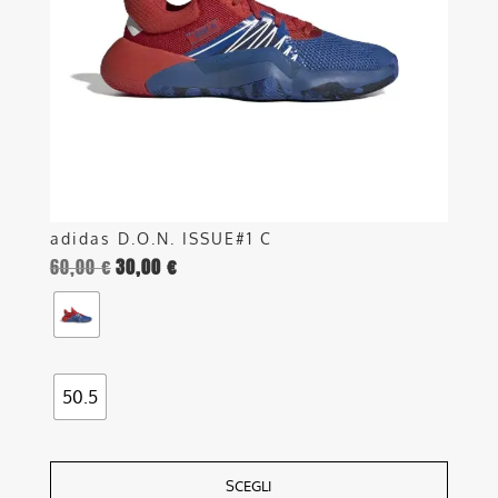
possono
essere
scelte
nella
pagina
del
prodotto
adidas D.O.N. ISSUE#1 C
60,00
€
30,00
€
50.5
SCEGLI