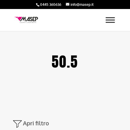
0445 360636
info@masep.it
50.5
Apri filtro