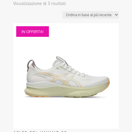
Ordina
Visualizzazione di 3 risultati
in
base
al
Questo
più
IN OFFERTA!
prodotto
recente
ha
più
varianti.
Le
opzioni
possono
essere
scelte
nella
pagina
del
prodotto