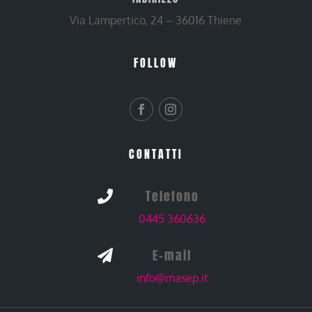
Via Lampertico, 24 – 36016 Thiene
FOLLOW
CONTATTI
Telefono

0445 360636
E-mail

info@masep.it