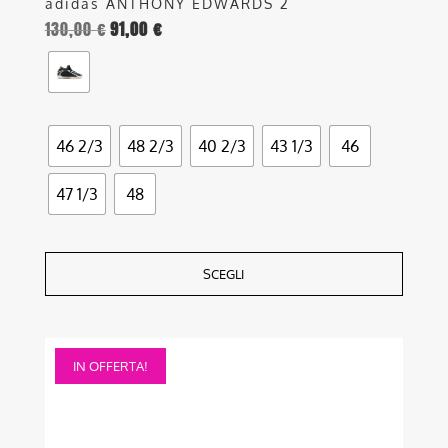
adidas ANTHONY EDWARDS 2
130,00
€
91,00
€
46 2/3
48 2/3
40 2/3
43 1/3
46
47 1/3
48
SCEGLI
Questo
IN OFFERTA!
prodotto
ha
più
varianti.