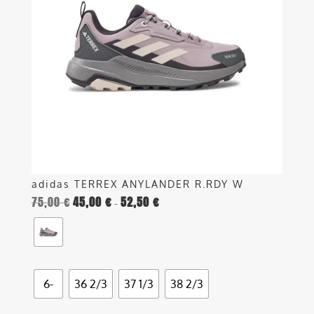
Le
opzioni
possono
essere
scelte
nella
pagina
del
prodotto
adidas TERREX ANYLANDER R.RDY W
75,00
€
45,00
€
52,50
€
Fascia
-
di
prezzo:
da
45,00 €
6-
36 2/3
37 1/3
38 2/3
a
52,50 €