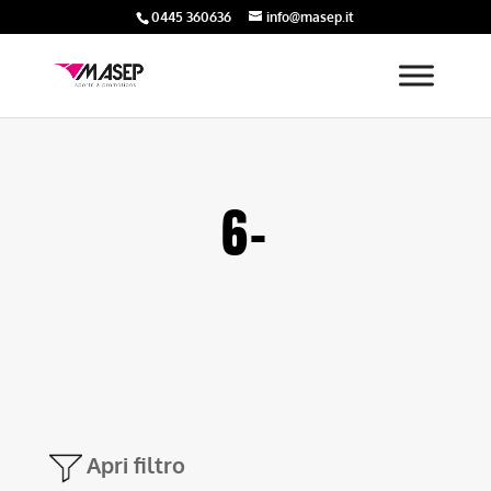
0445 360636
info@masep.it
6-
Apri filtro