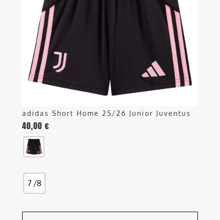
opzioni
possono
essere
scelte
nella
pagina
del
prodotto
adidas Short Home 25/26 Junior Juventus
40,00
€
7 /8