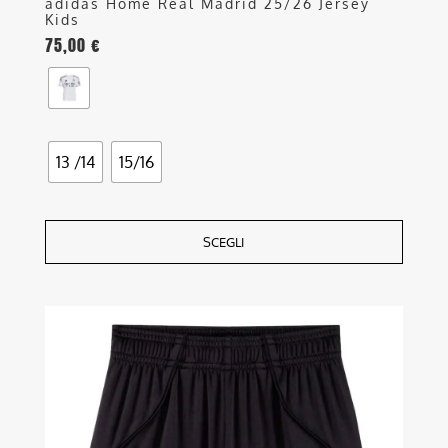
adidas Home Real Madrid 25/26 Jersey
Kids
75,00
€
13 /14
15/16
SCEGLI
Questo
prodotto
ha
più
varianti.
Le