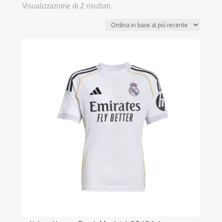
Ordina
Visualizzazione di 2 risultati
in
base
al
Questo
più
prodotto
recente
ha
più
varianti.
Le
opzioni
possono
essere
scelte
nella
pagina
del
prodotto