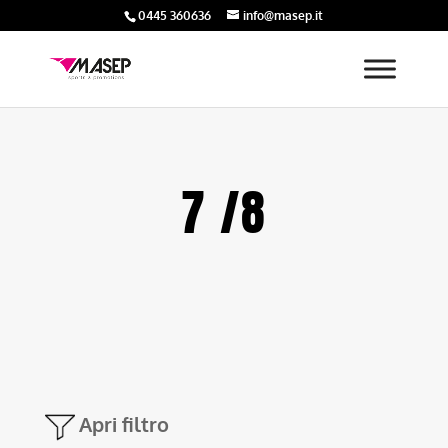
0445 360636
info@masep.it
7 /8
Apri filtro