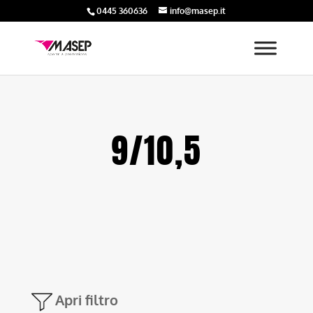
0445 360636
info@masep.it
9/10,5
Apri filtro