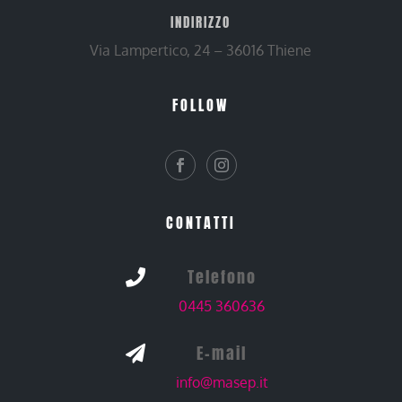
INDIRIZZO
Via Lampertico, 24 – 36016 Thiene
FOLLOW
CONTATTI
Telefono

0445 360636
E-mail

info@masep.it