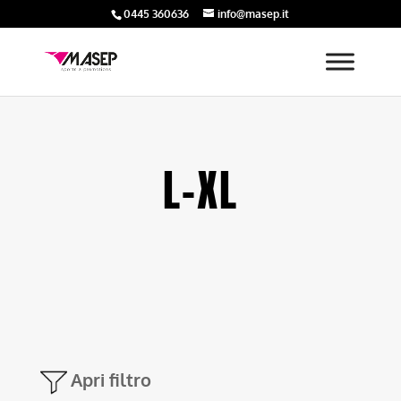
0445 360636
info@masep.it
L-XL
Apri filtro