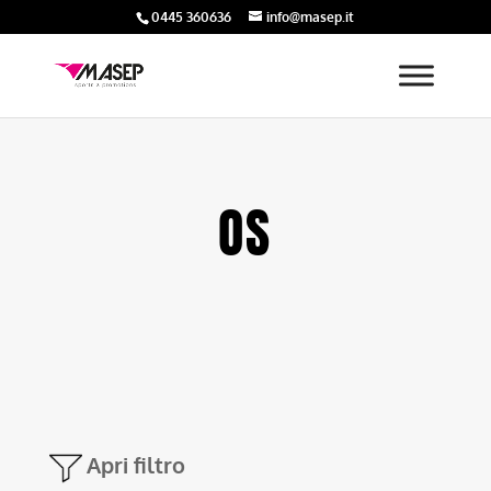
0445 360636
info@masep.it
OS
Apri filtro