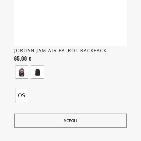
scelte
nella
pagina
del
prodotto
JORDAN JAM AIR PATROL BACKPACK
65,00
€
OS
SCEGLI