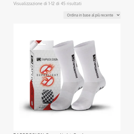
Ordina
Visualizzazione di 1-12 di 45 risultati
in
base
al
Questo
più
prodotto
recente
ha
più
varianti.
Le
opzioni
possono
essere
scelte
nella
pagina
del
prodotto