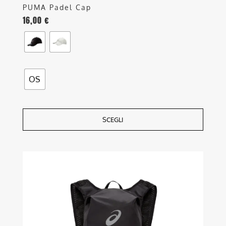
PUMA Padel Cap
16,00
€
OS
SCEGLI
Questo
prodotto
ha
più
varianti.
Le