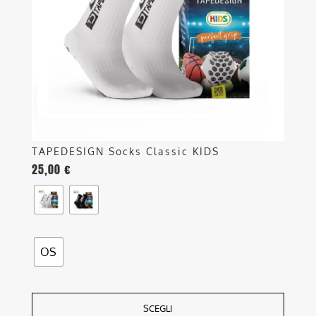
possono
essere
scelte
nella
pagina
del
prodotto
TAPEDESIGN Socks Classic KIDS
25,00
€
OS
SCEGLI