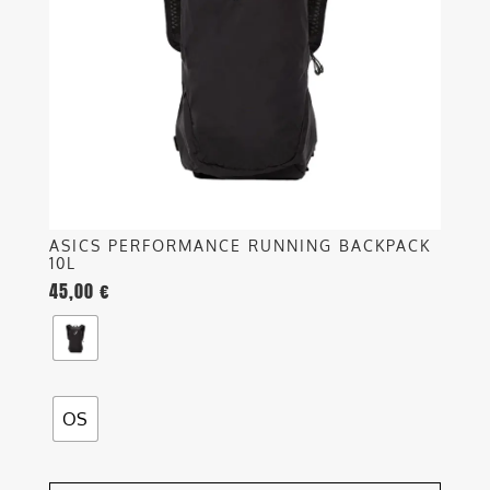
opzioni
possono
essere
scelte
nella
pagina
del
prodotto
ASICS PERFORMANCE RUNNING BACKPACK
10L
45,00
€
OS