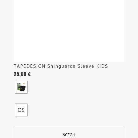
possono
essere
scelte
nella
pagina
del
prodotto
TAPEDESIGN Shinguards Sleeve KIDS
25,00
€
OS
SCEGLI