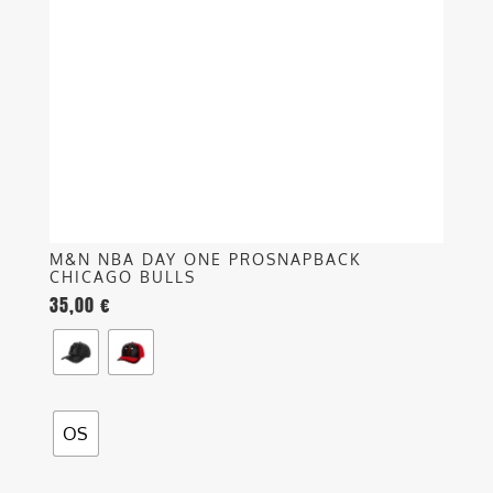
opzioni
possono
essere
scelte
nella
pagina
del
prodotto
M&N NBA DAY ONE PROSNAPBACK
CHICAGO BULLS
35,00
€
OS