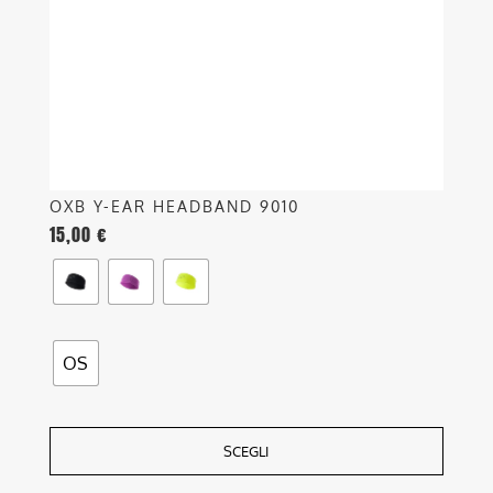
essere
scelte
nella
pagina
del
prodotto
OXB Y-EAR HEADBAND 9010
15,00
€
OS
SCEGLI