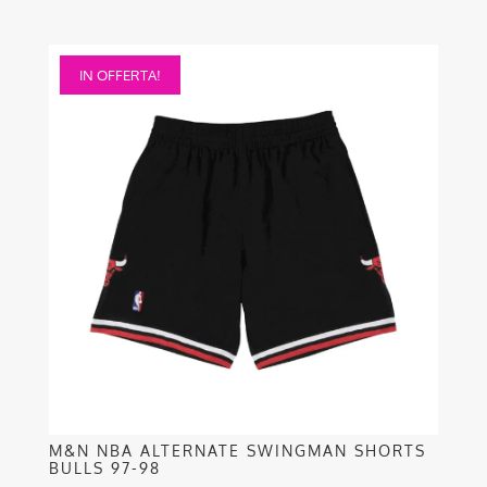
Questo
IN OFFERTA!
prodotto
ha
più
varianti.
Le
opzioni
possono
essere
scelte
nella
pagina
del
prodotto
M&N NBA ALTERNATE SWINGMAN SHORTS
BULLS 97-98