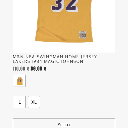
possono
essere
scelte
nella
pagina
del
prodotto
M&N NBA SWINGMAN HOME JERSEY
LAKERS 1984 MAGIC JOHNSON
110,00
€
99,00
€
L
XL
SCEGLI