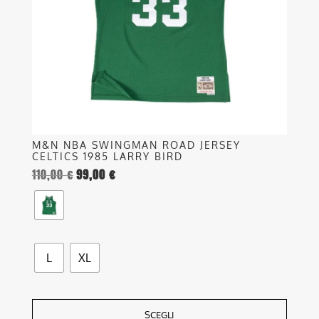
possono
essere
scelte
nella
pagina
del
prodotto
M&N NBA SWINGMAN ROAD JERSEY
CELTICS 1985 LARRY BIRD
110,00
€
99,00
€
L
XL
SCEGLI