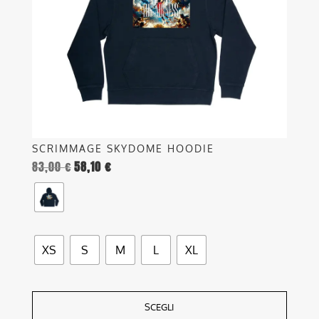
possono
essere
scelte
nella
pagina
del
prodotto
SCRIMMAGE SKYDOME HOODIE
83,00
€
58,10
€
XS
S
M
L
XL
SCEGLI