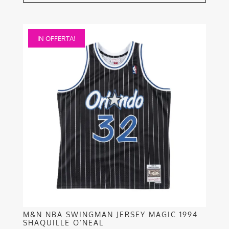
Questo
IN OFFERTA!
prodotto
ha
più
varianti.
Le
opzioni
possono
essere
scelte
nella
pagina
del
prodotto
M&N NBA SWINGMAN JERSEY MAGIC 1994
SHAQUILLE O’NEAL