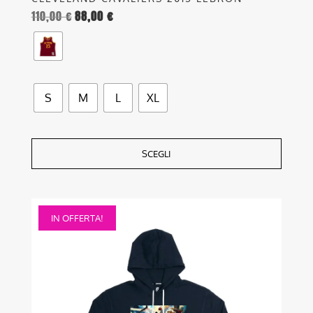
110,00
€
88,00
€
S
M
L
XL
SCEGLI
Questo
IN OFFERTA!
prodotto
ha
più
varianti.
Le
opzioni