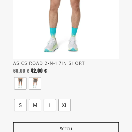
possono
essere
scelte
nella
pagina
del
prodotto
ASICS ROAD 2-N-1 7IN SHORT
60,00
€
42,00
€
S
M
L
XL
SCEGLI