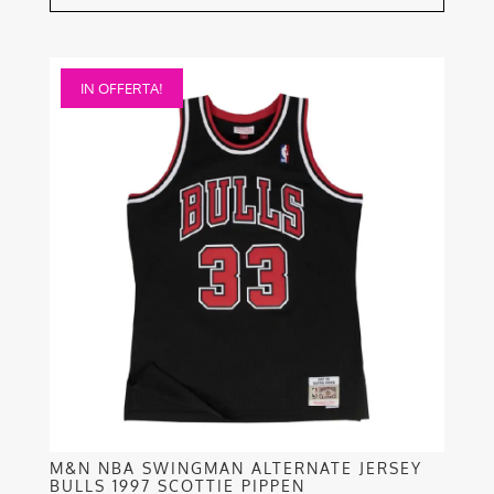
Questo
IN OFFERTA!
prodotto
ha
più
varianti.
Le
opzioni
possono
essere
scelte
nella
pagina
del
prodotto
M&N NBA SWINGMAN ALTERNATE JERSEY
BULLS 1997 SCOTTIE PIPPEN