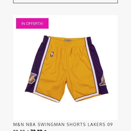
Questo
IN OFFERTA!
prodotto
ha
più
varianti.
Le
opzioni
possono
essere
scelte
nella
pagina
del
prodotto
M&N NBA SWINGMAN SHORTS LAKERS 09