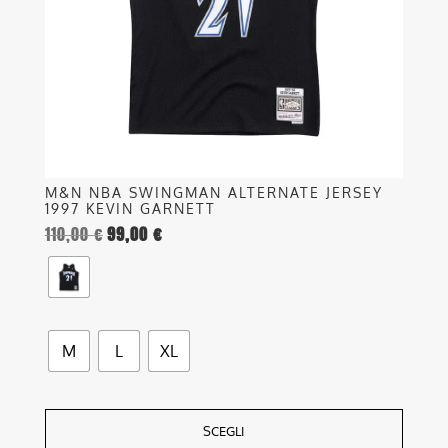
essere
scelte
nella
pagina
del
prodotto
M&N NBA SWINGMAN ALTERNATE JERSEY
1997 KEVIN GARNETT
110,00
€
99,00
€
M
L
XL
SCEGLI