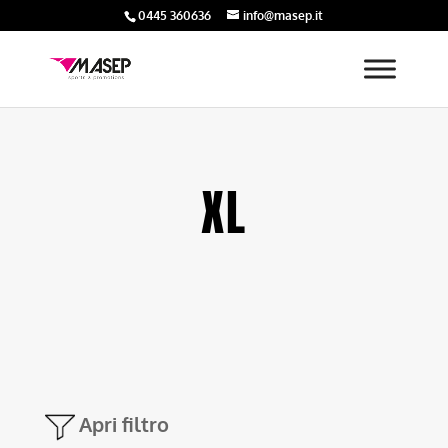
0445 360636
info@masep.it
XL
Apri filtro