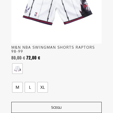
essere
scelte
nella
pagina
del
prodotto
M&N NBA SWINGMAN SHORTS RAPTORS
98-99
80,00
€
72,00
€
M
L
XL
SCEGLI