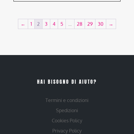
←
1
2
3
4
5
…
28
29
30
→
HAI BISOGNO DI AIUTO?
Termini e condizioni
Spedizioni
Cookies Policy
Privacy Policy