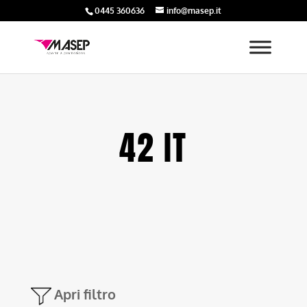
0445 360636
info@masep.it
42 IT
Apri filtro