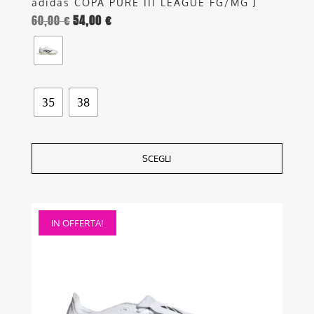
adidas COPA PURE III LEAGUE FG/MG J
60,00
€
54,00
€
35
38
SCEGLI
Questo
IN OFFERTA!
prodotto
ha
più
varianti.
Le
opzioni