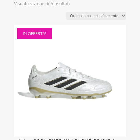
Ordina
Visualizzazione di 5 risultati
in
base
al
Questo
più
IN OFFERTA!
prodotto
recente
ha
più
varianti.
Le
opzioni
possono
essere
scelte
nella
pagina
del
prodotto