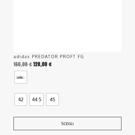
essere
scelte
nella
pagina
del
prodotto
adidas PREDATOR PROFT FG
160,00
€
128,00
€
42
44.5
45
SCEGLI