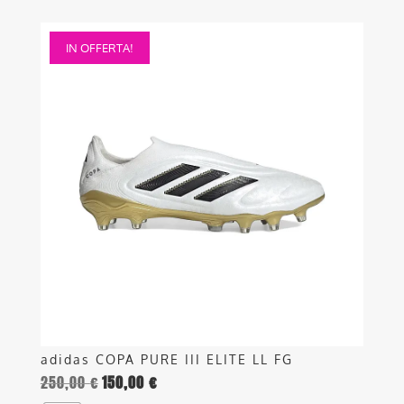
Questo
IN OFFERTA!
prodotto
ha
più
varianti.
Le
opzioni
possono
essere
scelte
nella
pagina
del
prodotto
adidas COPA PURE III ELITE LL FG
250,00
€
150,00
€