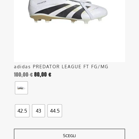
possono
essere
scelte
nella
pagina
del
prodotto
adidas PREDATOR LEAGUE FT FG/MG
100,00
€
80,00
€
42.5
43
44.5
SCEGLI