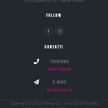
Via Lampertico, 24 – 36016 Thiene
FOLLOW
CONTATTI
Telefono

0445 360636
E-mail

info@masep.it
Copyright © 2022. Masep Srl - p.iva 03755620246 |