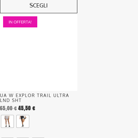
SCEGLI
Questo
IN OFFERTA!
prodotto
ha
più
varianti.
Le
opzioni
possono
essere
scelte
nella
UA W EXPLOR TRAIL ULTRA
pagina
LND SHT
del
65,00
€
45,50
€
prodotto