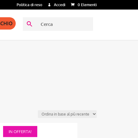
Politica di reso
Accedi
0 Elementi
SCHIO
Questo
IN OFFERTA!
prodotto