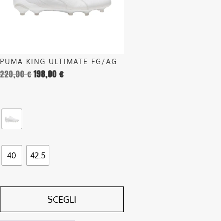
opzioni
possono
essere
scelte
nella
PUMA KING ULTIMATE FG/AG
pagina
220,00
€
198,00
€
del
prodotto
40
42.5
SCEGLI