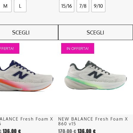
M
L
15/16
7/8
9/10
SCEGLI
SCEGLI
Questo
FFERTA!
IN OFFERTA!
o
prodotto
ha
più
.
varianti.
Le
opzioni
o
possono
essere
scelte
nella
ALANCE Fresh Foam X
NEW BALANCE Fresh Foam X
pagina
5
860 v15
del
€
136,00
€
170,00
€
136,00
€