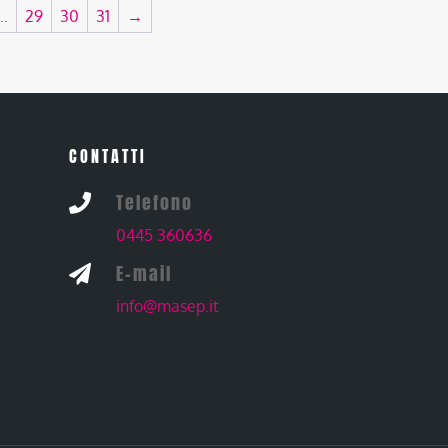
…
29
30
31
→
CONTATTI
Telefono

0445 360636
E-mail

info@masep.it