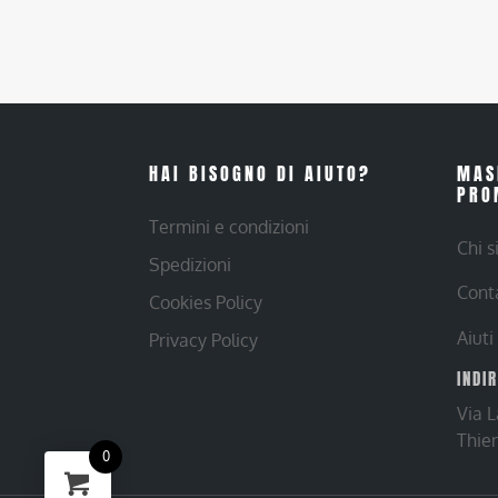
HAI BISOGNO DI AIUTO?
MAS
PRO
Termini e condizioni
Chi 
Spedizioni
Cont
Cookies Policy
Aiuti
Privacy Policy
INDI
Via 
Thie
0