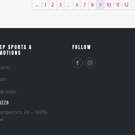
←
1
2
3
…
6
7
8
9
10
11
12
EP SPORTS &
FOLLOW
MOTIONS
siamo
atti
 di stato
RIZZO
Lampertico, 24 – 36016
ne