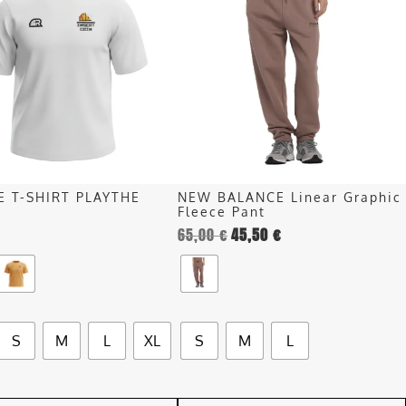
ha
più
più
recente
.
varianti.
Le
opzioni
o
possono
essere
scelte
nella
E T-SHIRT PLAYTHE
NEW BALANCE Linear Graphic
pagina
Fleece Pant
del
65,00
€
45,50
€
o
prodotto
S
M
L
XL
S
M
L