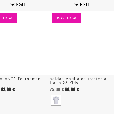
SCEGLI
SCEGLI
Questo
FFERTA!
IN OFFERTA!
o
prodotto
ha
più
.
varianti.
Le
opzioni
o
possono
essere
scelte
nella
ALANCE Tournament
adidas Maglia da trasferta
pagina
Italia 26 Kids
del
42,00
€
75,00
€
60,00
€
o
prodotto