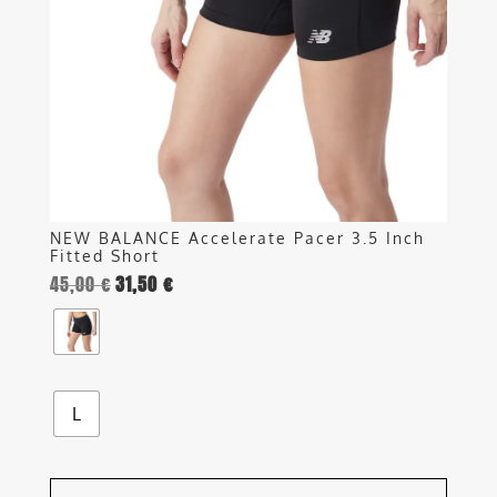
possono
essere
scelte
nella
pagina
del
prodotto
NEW BALANCE Accelerate Pacer 3.5 Inch
Fitted Short
45,00
€
31,50
€
L