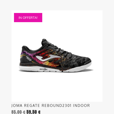
Questo
IN OFFERTA!
prodotto
ha
più
varianti.
Le
opzioni
possono
essere
scelte
nella
pagina
del
prodotto
JOMA REGATE REBOUND2301 INDOOR
85,00
€
59,50
€