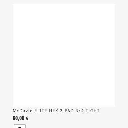
Questo
prodotto
ha
più
varianti.
Le
opzioni
possono
essere
scelte
nella
pagina
del
prodotto
McDavid ELITE HEX 2-PAD 3/4 TIGHT
60,00
€