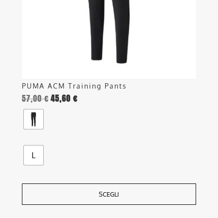
essere
scelte
nella
pagina
del
prodotto
PUMA ACM Training Pants
57,00
€
45,60
€
L
SCEGLI