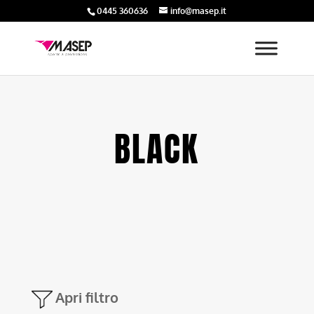
0445 360636
info@masep.it
BLACK
Apri filtro