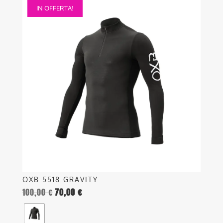
IN OFFERTA!
prodotto
ha
più
varianti.
Le
opzioni
possono
essere
scelte
nella
pagina
del
prodotto
OXB 5518 GRAVITY
100,00
€
70,00
€