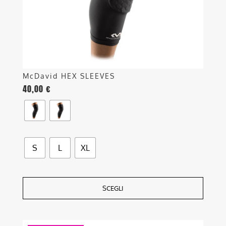
scelte
nella
pagina
del
prodotto
McDavid HEX SLEEVES
40,00
€
S
L
XL
SCEGLI
Questo