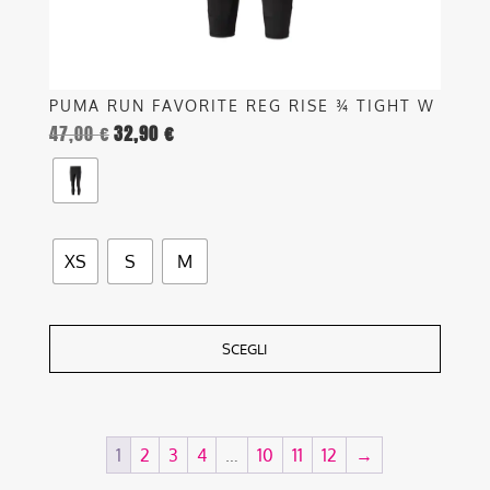
del
prodotto
PUMA RUN FAVORITE REG RISE ¾ TIGHT W
47,00
€
32,90
€
XS
S
M
SCEGLI
1
2
3
4
…
10
11
12
→