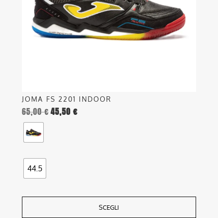
possono
essere
scelte
nella
pagina
del
prodotto
JOMA FS 2201 INDOOR
65,00
€
45,50
€
44.5
SCEGLI