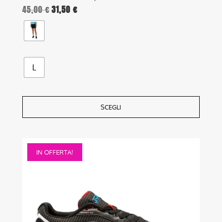
45,00
€
31,50
€
L
SCEGLI
Questo
IN OFFERTA!
prodotto
ha
più
varianti.
Le
opzioni