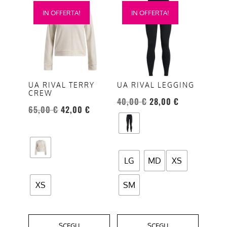
Questo
Questo
IN OFFERTA!
IN OFFERTA!
prodotto
prodotto
ha
ha
più
più
varianti.
varianti.
Le
Le
opzioni
opzioni
UA RIVAL TERRY
UA RIVAL LEGGING
CREW
possono
possono
40,00
€
28,00
€
essere
essere
65,00
€
42,00
€
scelte
scelte
nella
nella
pagina
pagina
del
del
LG
MD
XS
prodotto
prodotto
XS
SM
SCEGLI
SCEGLI