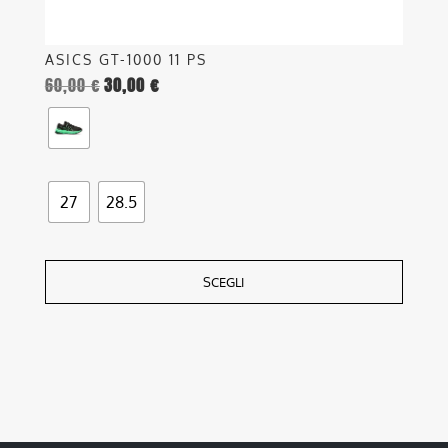
prodotto
ASICS GT-1000 11 PS
60,00
€
30,00
€
27
28.5
SCEGLI