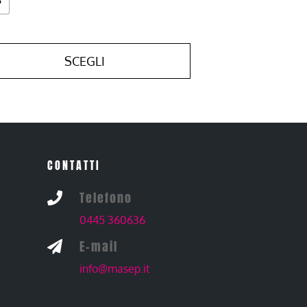
SCEGLI
CONTATTI
Telefono

0445 360636
E-mail

info@masep.it