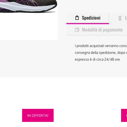
Spedizioni
T
Modalità di pagamento
I prodotti acquistati verranno cons
consegna della spedizione, dopo ch
espresso è di circa 24/48 ore.
Questo
Que
IN OFFERTA!
prodotto
prod
ha
ha