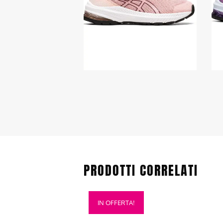
PRODOTTI CORRELATI
Questo
IN OFFERTA!
prodotto
ha