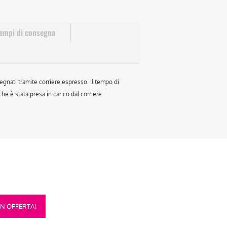
empi di consegna
egnati tramite corriere espresso. Il tempo di
e è stata presa in carico dal corriere
sto
IN OFFERTA!
otto