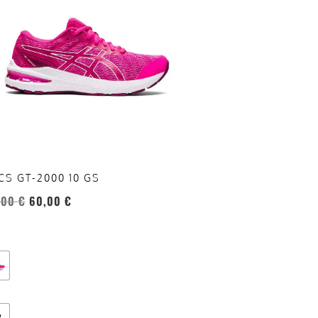
anti.
oni
sono
re
te
a
ina
CS GT-2000 10 GS
otto
,00
€
60,00
€
8