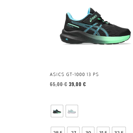
più
varianti.
Le
opzioni
possono
essere
scelte
nella
pagina
del
ASICS GT-1000 13 PS
prodotto
65,00
€
39,00
€
28,5
27
30
31.5
32.5