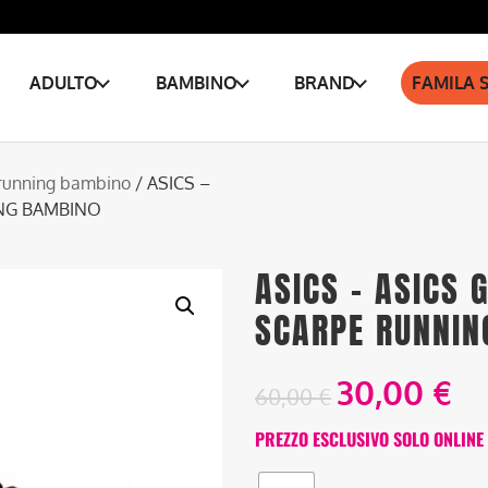
ADULTO
BAMBINO
BRAND
FAMILA 
running bambino
/ ASICS –
ING BAMBINO
ASICS – ASICS G
SCARPE RUNNIN
30,00
€
60,00
€
PREZZO ESCLUSIVO SOLO ONLINE