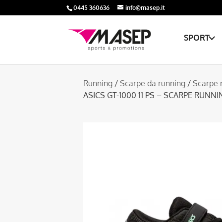
0445 360636
info@masep.it
SPORT
Running
/
Scarpe da running
/
Scarpe 
ASICS GT-1000 11 PS – SCARPE RUNN