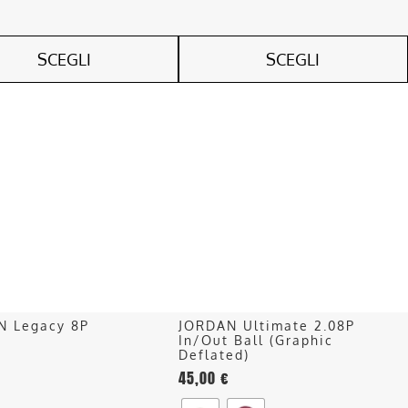
SCEGLI
SCEGLI
Questo
o
prodotto
ha
più
.
varianti.
Le
opzioni
o
possono
essere
scelte
nella
N Legacy 8P
JORDAN Ultimate 2.08P
pagina
In/Out Ball (Graphic
del
Deflated)
45,00
€
o
prodotto