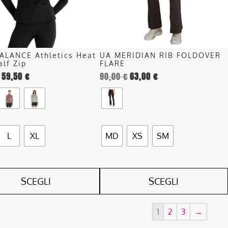
o
possono
essere
scelte
nella
ALANCE Athletics Heat
UA MERIDIAN RIB FOLDOVER
pagina
alf Zip
FLARE
del
59,50
€
90,00
€
63,00
€
o
prodotto
L
XL
MD
XS
SM
SCEGLI
SCEGLI
1
2
3
→