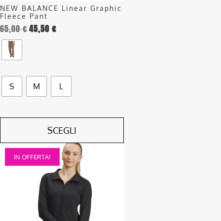
nella
NEW BALANCE Linear Graphic
pagina
Fleece Pant
del
65,00
€
45,50
€
prodotto
S
M
L
SCEGLI
Questo
IN OFFERTA!
prodotto
ha
più
varianti.
Le
opzioni