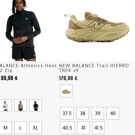
ha
più
più
recente
.
varianti.
Le
opzioni
o
possono
essere
scelte
nella
ALANCE Athletics Heat
NEW BALANCE Trail HIERRO
pagina
/2 Zip
TREK v9
del
59,50
€
170,00
€
o
prodotto
37.5
38
39
40
M
L
XL
40.5
41
41.5