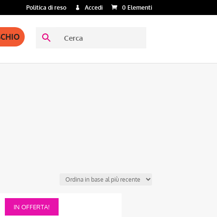
Politica di reso
Accedi
0 Elementi
SCHIO
Questo
IN OFFERTA!
prodotto