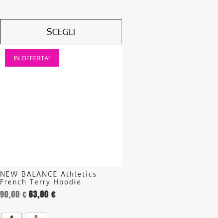
SCEGLI
Questo
IN OFFERTA!
prodotto
ha
più
varianti.
Le
opzioni
possono
essere
scelte
nella
NEW BALANCE Athletics
pagina
French Terry Hoodie
del
90,00
€
63,00
€
prodotto