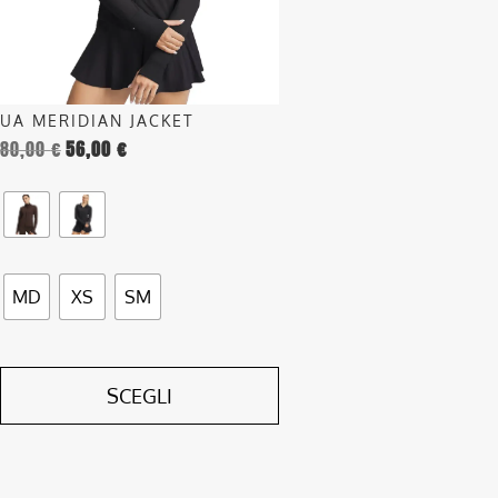
possono
essere
scelte
nella
UA MERIDIAN JACKET
pagina
80,00
€
56,00
€
del
prodotto
MD
XS
SM
SCEGLI