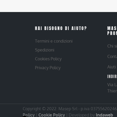
HAI BISOGNO DI AIUTO?
MAS
PRO
Termini e condizioni
Chi 
Spedizioni
Cont
Cookies Policy
Aiuti
Privacy Policy
INDI
Via 
Thie
Copyright © 2022. Masep Srl - p.iva 03755620246 |
Policy
|
Cookie Policy
| Developed by
Indaweb