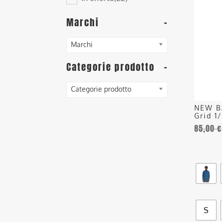
ha
più
Marchi
-
varianti
Le
Marchi
opzioni
posson
Categorie prodotto
-
essere
scelte
Categorie prodotto
nella
NEW B
pagina
Grid 1
del
85,00
€
prodott
S