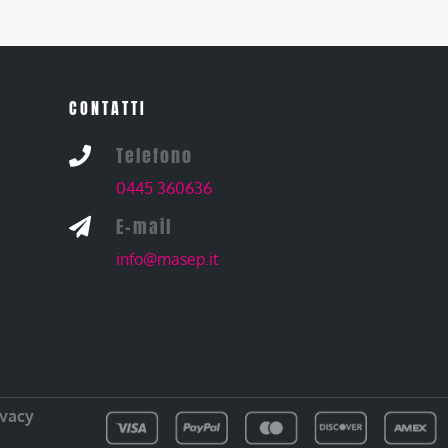
CONTATTI
Telefono

0445 360636
E-mail

info@masep.it
ivacy