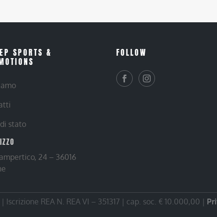
EP SPORTS &
FOLLOW
MOTIONS
siamo
atti
 di stato
RIZZO
Lampertico, 24 – 36016
ne
 Iscrizione REA N. REA VI – 351317 | cap. soc. € 10.000,00 |
Pr