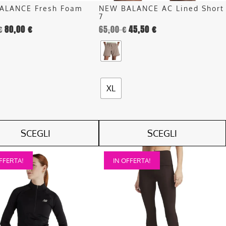
nella
ALANCE Fresh Foam
NEW BALANCE AC Lined Short
pagina
I
7
del
€
80,00
€
65,00
€
45,50
€
o
prodotto
XL
SCEGLI
SCEGLI
Questo
FFERTA!
IN OFFERTA!
o
prodotto
ha
più
.
varianti.
Le
opzioni