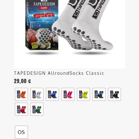
opzioni
possono
essere
scelte
nella
pagina
del
prodotto
TAPEDESIGN AllroundSocks Classic
29,00
€
OS