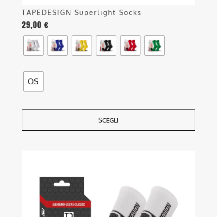
TAPEDESIGN Superlight Socks
29,00
€
OS
SCEGLI
Questo
prodotto
ha
più
varianti.
Le