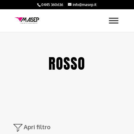
0445 360636
info@masep.it
ROSSO
Apri filtro