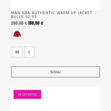
prodotto
M&N NBA AUTHENTIC WARM UP JACKET
BULLS 92-93
200,00
€
180,00
€
M
L
SCEGLI
Questo
IN OFFERTA!
prodotto
ha
più