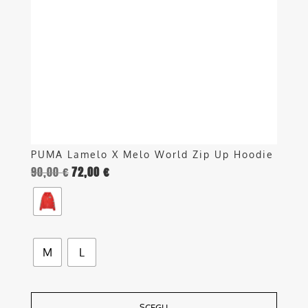
opzioni
possono
essere
scelte
nella
pagina
del
prodotto
PUMA Lamelo X Melo World Zip Up Hoodie
90,00
€
72,00
€
M
L
SCEGLI