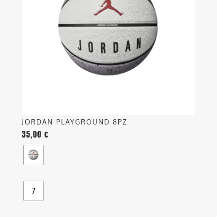
Le
opzioni
possono
essere
scelte
nella
pagina
del
prodotto
JORDAN PLAYGROUND 8PZ
35,00
€
7