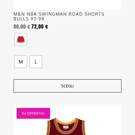
M&N NBA SWINGMAN ROAD SHORTS
BULLS 97-98
80,00
€
72,00
€
M
L
SCEGLI
Questo
IN OFFERTA!
prodotto
ha
più