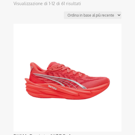
Ordina
Visualizzazione di 1-12 di 61 risultati
in
base
al
Questo
più
prodotto
recente
ha
più
varianti.
Le
opzioni
possono
essere
scelte
nella
pagina
del
prodotto