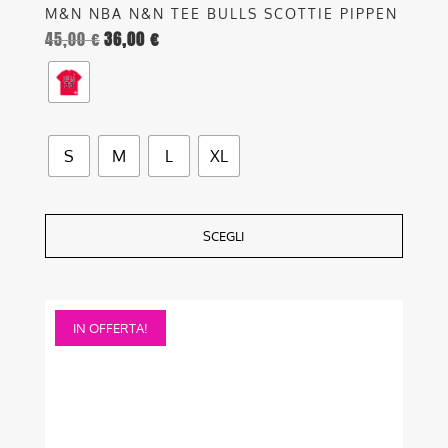
M&N NBA N&N TEE BULLS SCOTTIE PIPPEN
45,00
€
36,00
€
S
M
L
XL
SCEGLI
Questo
IN OFFERTA!
prodotto
ha
più
varianti.
Le