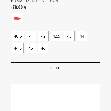
PUMA Deviate NITRO 4
170,00
€
40.5
41
42
42.5
43
44
44.5
45
46
SCEGLI
Questo
prodotto
ha
più
varianti.