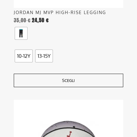
JORDAN MJ MVP HIGH-RISE LEGGING
35,00
€
24,50
€
10-12Y
13-15Y
SCEGLI
Questo
prodotto
ha
più
varianti.