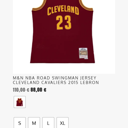
varianti.
Le
opzioni
possono
essere
scelte
nella
pagina
del
prodotto
M&N NBA ROAD SWINGMAN JERSEY
CLEVELAND CAVALIERS 2015 LEBRON
110,00
€
88,00
€
S
M
L
XL