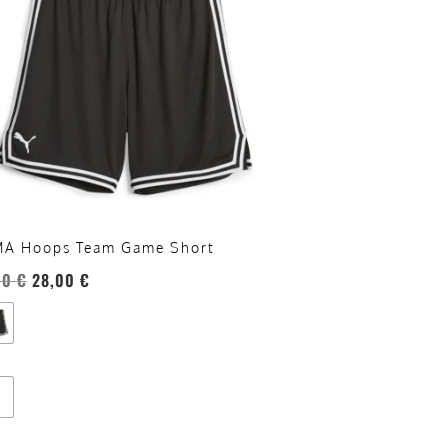
anti.
oni
sono
re
te
a
ina
A Hoops Team Game Short
otto
00
€
28,00
€