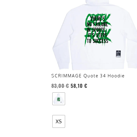
più
varianti.
Le
opzioni
possono
essere
scelte
nella
pagina
del
SCRIMMAGE Quote 34 Hoodie
prodotto
83,00
€
58,10
€
XS