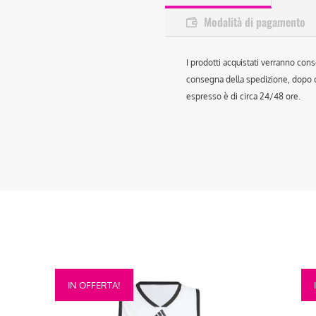
Modalità di pagamento
I prodotti acquistati verranno cons
consegna della spedizione, dopo ch
espresso è di circa 24/48 ore.
Questo
Que
IN OFFERTA!
prodotto
prod
ha
ha