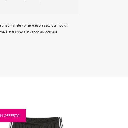
egnati tramite corriere espresso. Il tempo di
e è stata presa in carico dal corriere
sto
IN OFFERTA!
otto