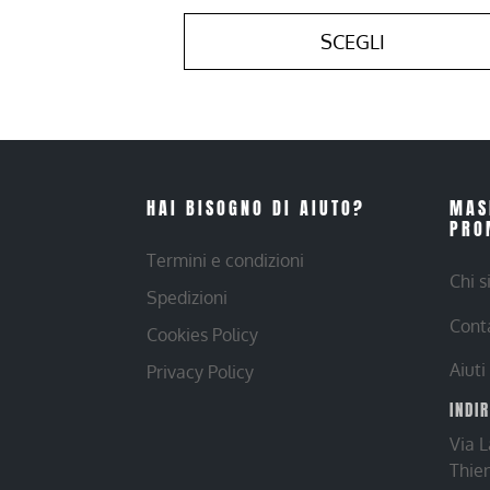
SCEGLI
HAI BISOGNO DI AIUTO?
MAS
PRO
Termini e condizioni
Chi 
Spedizioni
Cont
Cookies Policy
Aiuti
Privacy Policy
INDI
Via 
Thie