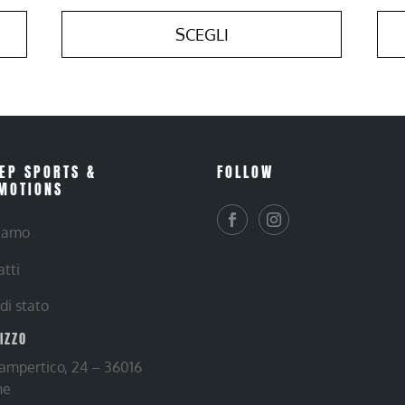
SCEGLI
EP SPORTS &
FOLLOW
MOTIONS
siamo
atti
 di stato
RIZZO
Lampertico, 24 – 36016
ne