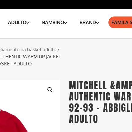
ADULTO
BAMBINO
BRAND
FAMILA 
liamento da basket adulto
/
AUTHENTIC WARM UP JACKET
BASKET ADULTO
MITCHELL &AMP
AUTHENTIC WAR
92-93 – ABBIG
ADULTO