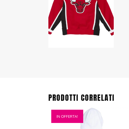
PRODOTTI CORRELATI
Questo
IN OFFERTA!
prodotto
ha