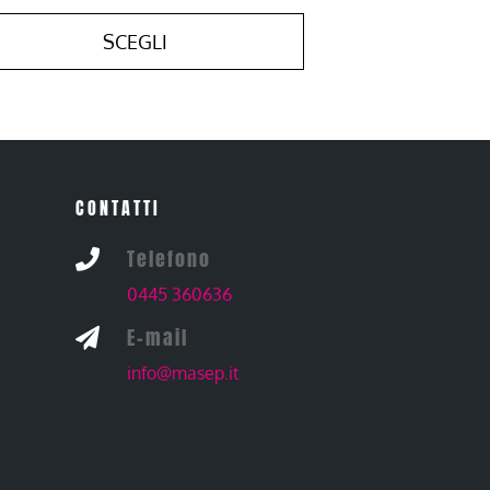
SCEGLI
CONTATTI
Telefono

0445 360636
E-mail

info@masep.it