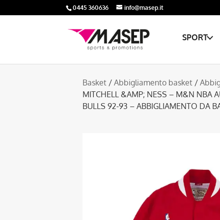
0445 360636
info@masep.it
SPORT
Basket
/
Abbigliamento basket
/
Abbig
MITCHELL &AMP; NESS – M&N NBA 
BULLS 92-93 – ABBIGLIAMENTO DA 