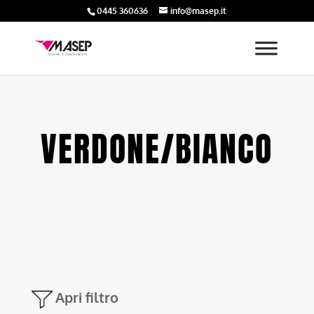
0445 360636
info@masep.it
VERDONE/BIANCO
Apri filtro