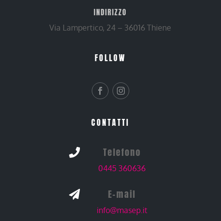
INDIRIZZO
Via Lampertico, 24 – 36016 Thiene
FOLLOW
CONTATTI
Telefono

0445 360636
E-mail

info@masep.it