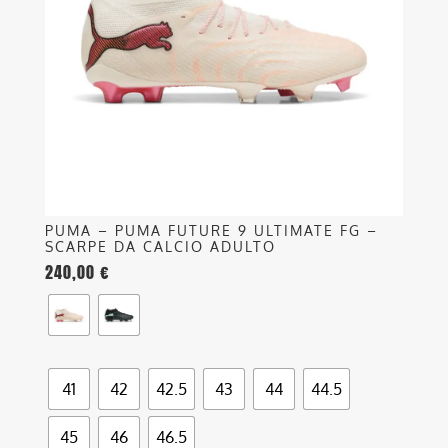
opzioni
possono
essere
scelte
nella
pagina
del
prodotto
PUMA – PUMA FUTURE 9 ULTIMATE FG –
SCARPE DA CALCIO ADULTO
240,00
€
41
42
42.5
43
44
44.5
45
46
46.5