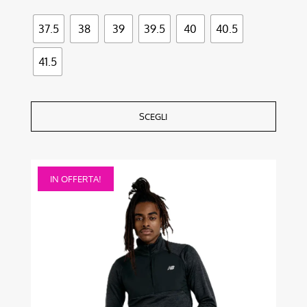
37.5
38
39
39.5
40
40.5
41.5
SCEGLI
Questo
IN OFFERTA!
prodotto
ha
più
varianti.
Le
opzioni
possono
essere