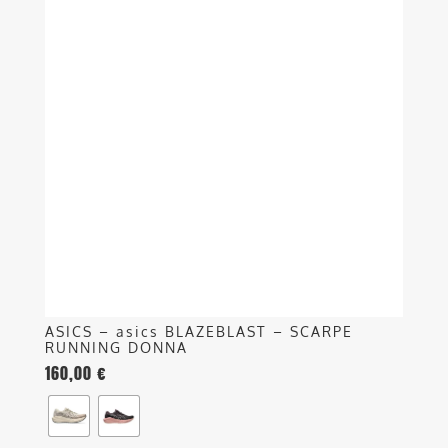
ha
più
varianti.
Le
opzioni
possono
essere
scelte
nella
pagina
del
prodotto
ASICS – asics BLAZEBLAST – SCARPE
RUNNING DONNA
160,00
€