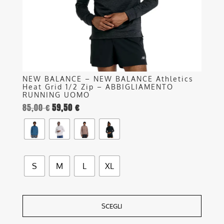
scelte
nella
pagina
del
prodotto
NEW BALANCE – NEW BALANCE Athletics
Heat Grid 1/2 Zip – ABBIGLIAMENTO
RUNNING UOMO
85,00
€
59,50
€
S
M
L
XL
SCEGLI