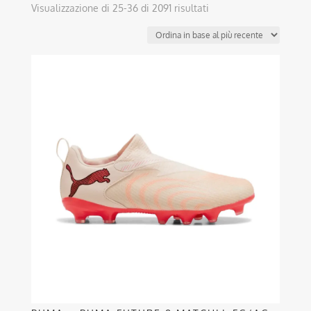
Ordina
Visualizzazione di 25-36 di 2091 risultati
in
base
al
Questo
più
prodotto
recente
ha
più
varianti.
Le
opzioni
possono
essere
scelte
nella
pagina
del
prodotto