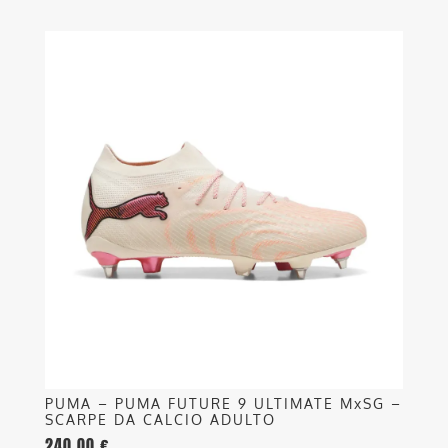
Questo
prodotto
ha
più
varianti.
Le
opzioni
possono
essere
scelte
nella
pagina
del
prodotto
PUMA – PUMA FUTURE 9 ULTIMATE MxSG –
SCARPE DA CALCIO ADULTO
240,00
€