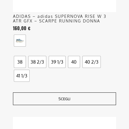
prodotto
ADIDAS – adidas SUPERNOVA RISE W 3
ATR GFX – SCARPE RUNNING DONNA
160,00
€
38
38 2/3
39 1/3
40
40 2/3
41 1/3
SCEGLI
Questo
prodotto