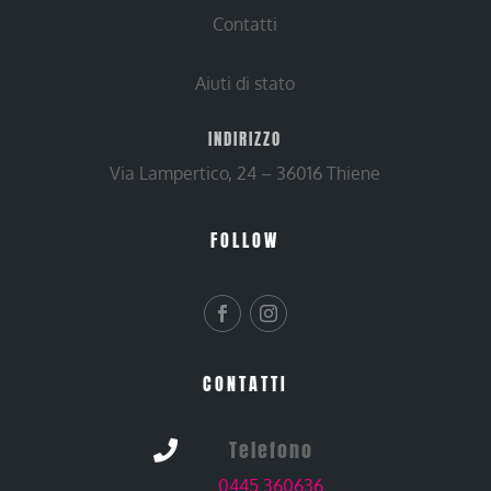
Contatti
Aiuti di stato
INDIRIZZO
Via Lampertico, 24 – 36016 Thiene
FOLLOW
CONTATTI
Telefono

0445 360636