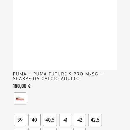
Le
opzioni
possono
essere
scelte
nella
pagina
del
prodotto
PUMA – PUMA FUTURE 9 PRO MxSG –
SCARPE DA CALCIO ADULTO
150,00
€
39
40
40.5
41
42
42.5