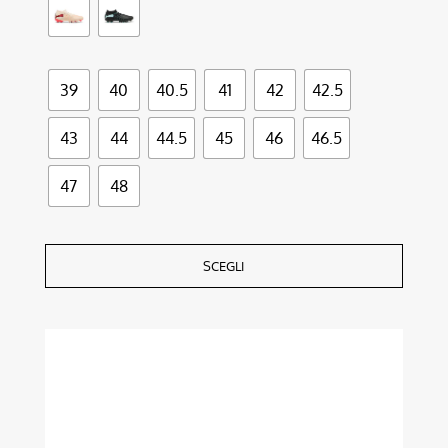
39
40
40.5
41
42
42.5
43
44
44.5
45
46
46.5
47
48
SCEGLI
Questo
prodotto
ha
più
varianti.