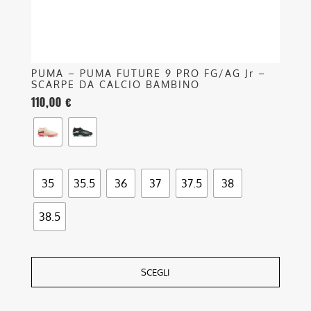
pagina
del
prodotto
PUMA – PUMA FUTURE 9 PRO FG/AG Jr –
SCARPE DA CALCIO BAMBINO
110,00
€
35
35.5
36
37
37.5
38
38.5
SCEGLI