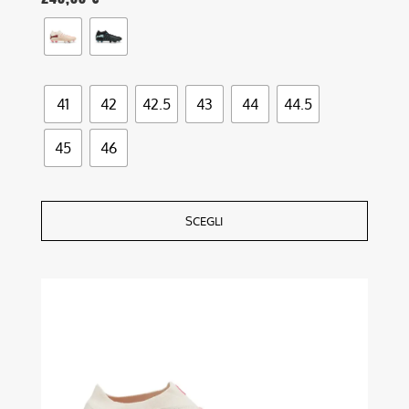
41
42
42.5
43
44
44.5
45
46
SCEGLI
Questo
prodotto
ha
più
varianti.
Le