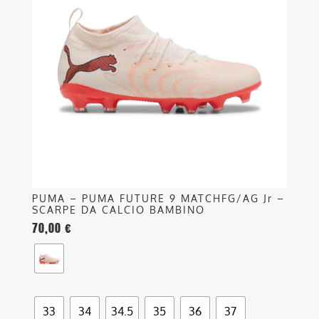
varianti.
Le
opzioni
possono
essere
scelte
nella
pagina
del
prodotto
PUMA – PUMA FUTURE 9 MATCHFG/AG Jr –
SCARPE DA CALCIO BAMBINO
70,00
€
33
34
34.5
35
36
37