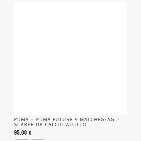
Questo
prodotto
ha
più
varianti.
Le
opzioni
possono
essere
scelte
nella
pagina
del
prodotto
PUMA – PUMA FUTURE 9 MATCHFG/AG –
SCARPE DA CALCIO ADULTO
95,00
€