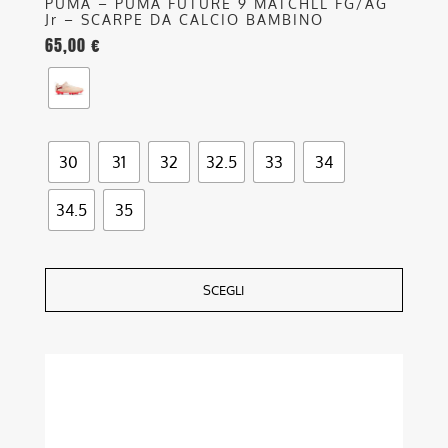
PUMA – PUMA FUTURE 9 MATCHLL FG/AG
Jr – SCARPE DA CALCIO BAMBINO
65,00
€
30
31
32
32.5
33
34
34.5
35
SCEGLI
Questo
prodotto
ha
più