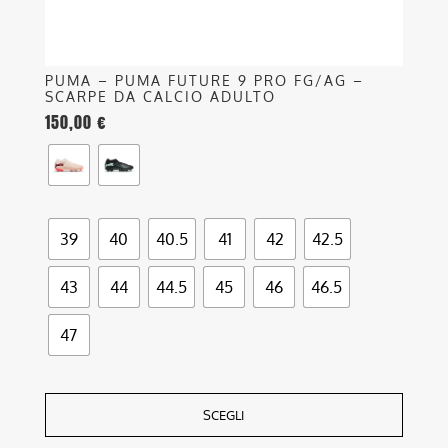
del
prodotto
PUMA – PUMA FUTURE 9 PRO FG/AG –
SCARPE DA CALCIO ADULTO
150,00
€
39
40
40.5
41
42
42.5
43
44
44.5
45
46
46.5
47
SCEGLI