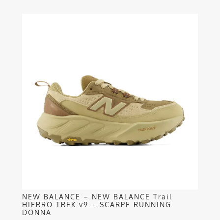
Questo
prodotto
ha
più
varianti.
Le
opzioni
possono
essere
scelte
nella
pagina
del
prodotto
NEW BALANCE – NEW BALANCE Trail
HIERRO TREK v9 – SCARPE RUNNING
DONNA