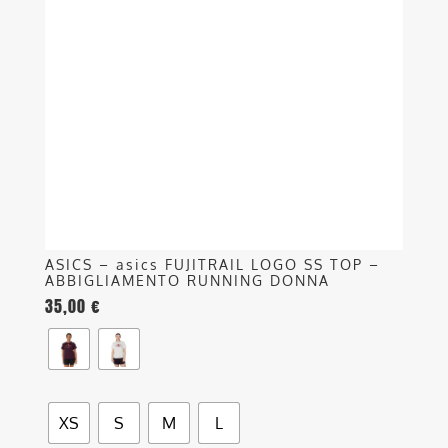
Le
opzioni
possono
essere
scelte
nella
pagina
del
prodotto
ASICS – asics FUJITRAIL LOGO SS TOP –
ABBIGLIAMENTO RUNNING DONNA
35,00
€
XS
S
M
L