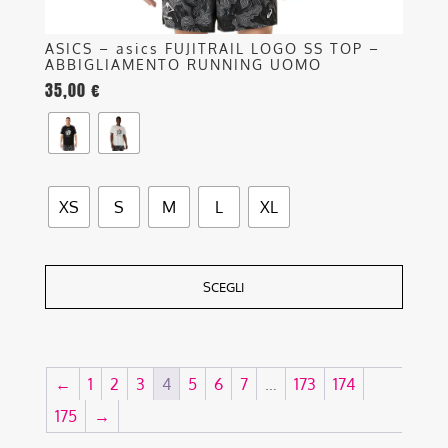
ASICS – asics FUJITRAIL LOGO SS TOP –
ABBIGLIAMENTO RUNNING UOMO
35,00
€
XS
S
M
L
XL
SCEGLI
←
1
2
3
4
5
6
7
…
173
174
175
→