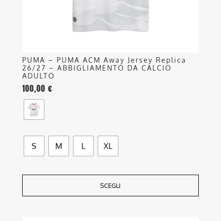
pagina
del
prodotto
PUMA – PUMA ACM Away Jersey Replica
26/27 – ABBIGLIAMENTO DA CALCIO
ADULTO
100,00
€
S
M
L
XL
SCEGLI