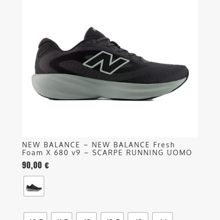
più
varianti.
Le
opzioni
possono
essere
scelte
nella
pagina
del
prodotto
NEW BALANCE – NEW BALANCE Fresh
Foam X 680 v9 – SCARPE RUNNING UOMO
90,00
€