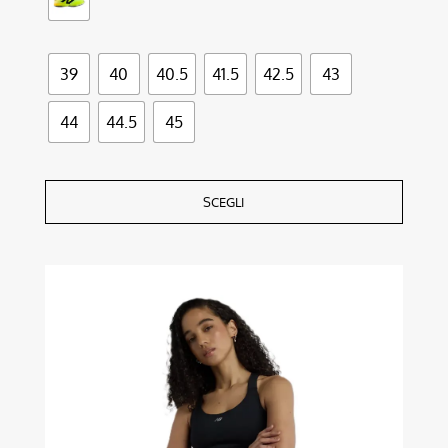
39
40
40.5
41.5
42.5
43
44
44.5
45
SCEGLI
Questo
prodotto
ha
più
varianti.
Le
opzioni
possono