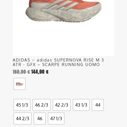
possono
essere
scelte
nella
pagina
del
prodotto
ADIDAS – adidas SUPERNOVA RISE M 3
ATR - GFX – SCARPE RUNNING UOMO
160,00
€
144,00
€
45 1/3
46 2/3
42 2/3
43 1/3
44
44 2/3
46
47 1/3