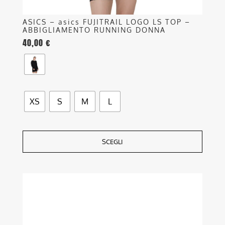
ASICS – asics FUJITRAIL LOGO LS TOP –
ABBIGLIAMENTO RUNNING DONNA
40,00
€
XS
S
M
L
SCEGLI
Questo
prodotto
ha
più