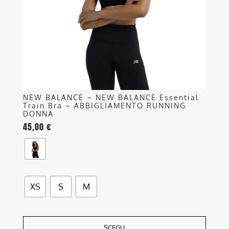
essere
scelte
nella
pagina
del
prodotto
NEW BALANCE – NEW BALANCE Essential
Train Bra – ABBIGLIAMENTO RUNNING
DONNA
45,00
€
XS
S
M
SCEGLI