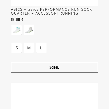
ASICS – asics PERFORMANCE RUN SOCK
QUARTER – ACCESSORI RUNNING
18,00
€
S
M
L
SCEGLI
Questo
prodotto
ha
più
varianti.