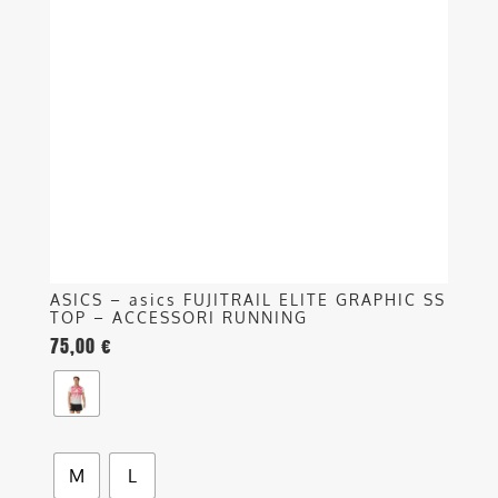
varianti.
Le
opzioni
possono
essere
scelte
nella
pagina
del
prodotto
ASICS – asics FUJITRAIL ELITE GRAPHIC SS
TOP – ACCESSORI RUNNING
75,00
€
M
L