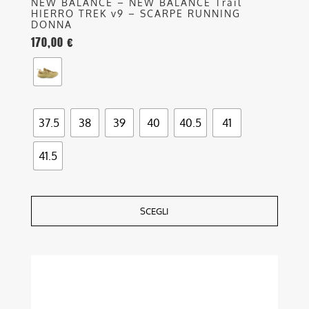
NEW BALANCE – NEW BALANCE Trail
HIERRO TREK v9 – SCARPE RUNNING
DONNA
170,00
€
37.5
38
39
40
40.5
41
41.5
SCEGLI
Questo
prodotto
ha