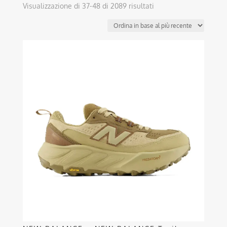
Ordina
Visualizzazione di 37-48 di 2089 risultati
in
base
al
Questo
più
prodotto
recente
ha
più
varianti.
Le
opzioni
possono
essere
scelte
nella
pagina
del
prodotto