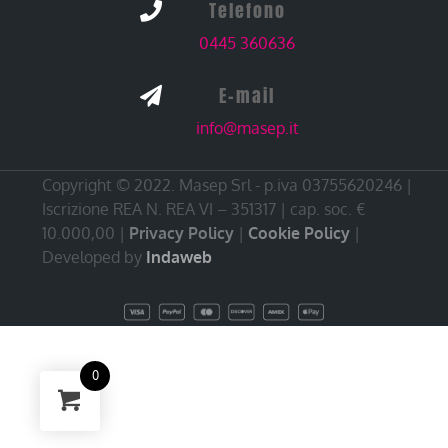
Telefono

0445 360636
E-mail

info@masep.it
Copyright © 2022. Masep Srl - p.iva 03755620246 |
Iscrizione REA N. REA VI – 351317 | cap. soc. €
10.000,00 |
Privacy Policy
|
Cookie Policy
|
Developed by
Indaweb
0