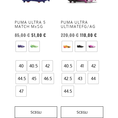
varianti.
varianti.
Le
Le
opzioni
opzioni
PUMA ULTRA 5
PUMA ULTRA
MATCH MxSG
ULTIMATEFG/AG
possono
possono
essere
essere
85,00
€
51,00
€
220,00
€
110,00
€
scelte
scelte
nella
nella
pagina
pagina
del
del
40
40.5
42
40.5
41
42
prodotto
prodotto
44.5
45
46.5
42.5
43
44
47
44.5
SCEGLI
SCEGLI