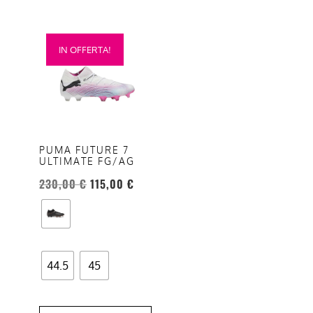
Questo
IN OFFERTA!
prodotto
ha
più
varianti.
Le
opzioni
PUMA FUTURE 7
ULTIMATE FG/AG
possono
essere
230,00
€
115,00
€
scelte
nella
pagina
del
44.5
45
prodotto