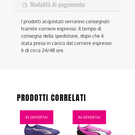
Modalità di pagamento
I prodotti acquistati verranno consegnati
tramite corriere espresso. Il tempo di
consegna della spedizione, dopo che è
stata presa in carico dal corriere espresso
è di circa 24/48 ore.
PRODOTTI CORRELATI
Questo
Questo
IN OFFERTA!
IN OFFERTA!
prodotto
prodotto
ha
ha
più
più