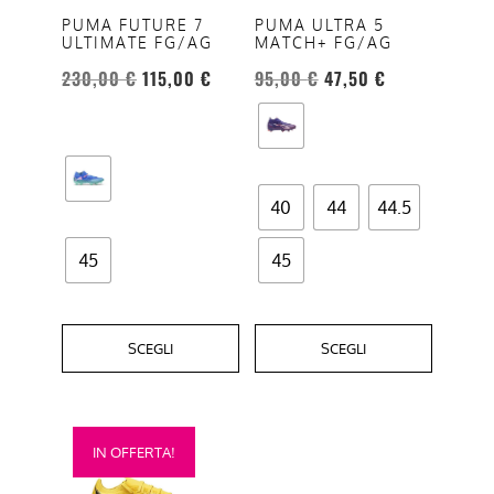
opzioni
opzioni
PUMA FUTURE 7
PUMA ULTRA 5
ULTIMATE FG/AG
MATCH+ FG/AG
possono
possono
essere
essere
230,00
€
115,00
€
95,00
€
47,50
€
scelte
scelte
nella
nella
pagina
pagina
del
del
40
44
44.5
prodotto
prodotto
45
45
SCEGLI
SCEGLI
Questo
IN OFFERTA!
prodotto
ha