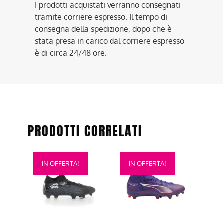
I prodotti acquistati verranno consegnati
tramite corriere espresso. Il tempo di
consegna della spedizione, dopo che è
stata presa in carico dal corriere espresso
è di circa 24/48 ore.
PRODOTTI CORRELATI
Questo
Questo
IN OFFERTA!
IN OFFERTA!
prodotto
prodotto
ha
ha
più
più
varianti.
varianti.
Le
Le