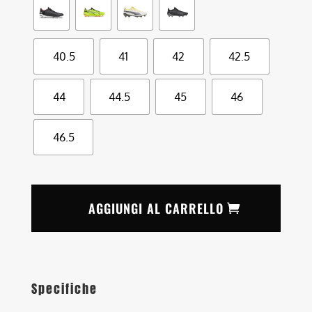
40.5
41
42
42.5
44
44.5
45
46
46.5
AGGIUNGI AL CARRELLO
Specifiche