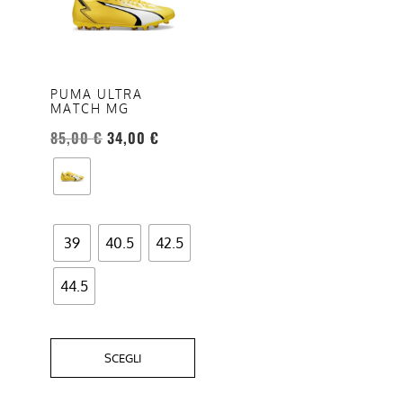
più
varianti.
Le
opzioni
PUMA ULTRA
MATCH MG
possono
essere
85,00
€
34,00
€
scelte
nella
pagina
del
39
40.5
42.5
prodotto
44.5
SCEGLI