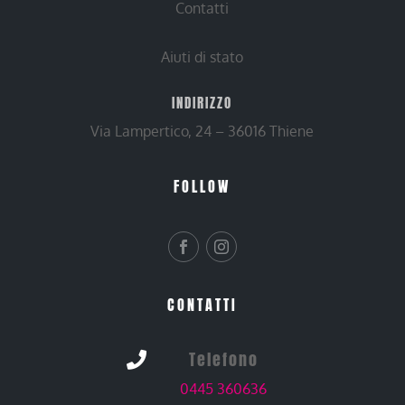
Contatti
Aiuti di stato
INDIRIZZO
Via Lampertico, 24 – 36016 Thiene
FOLLOW
CONTATTI
Telefono

0445 360636