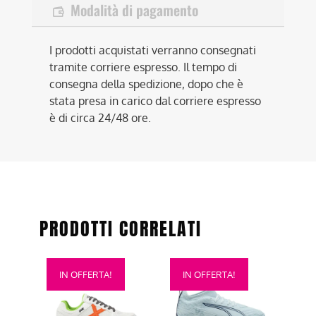
Modalità di pagamento
I prodotti acquistati verranno consegnati
tramite corriere espresso. Il tempo di
consegna della spedizione, dopo che è
stata presa in carico dal corriere espresso
è di circa 24/48 ore.
PRODOTTI CORRELATI
Questo
Questo
IN OFFERTA!
IN OFFERTA!
prodotto
prodotto
ha
ha
più
più