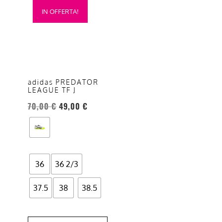
Questo
IN OFFERTA!
prodotto
ha
più
varianti.
Le
opzioni
adidas PREDATOR
LEAGUE TF J
possono
essere
70,00
€
49,00
€
scelte
nella
pagina
del
36
36 2/3
prodotto
37.5
38
38.5