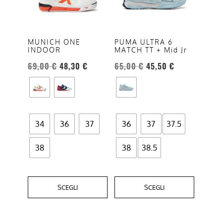
varianti.
varianti.
Le
Le
opzioni
opzioni
MUNICH ONE
PUMA ULTRA 6
INDOOR
MATCH TT + Mid Jr
possono
possono
essere
essere
69,00
€
48,30
€
65,00
€
45,50
€
scelte
scelte
nella
nella
pagina
pagina
del
del
34
36
37
36
37
37.5
prodotto
prodotto
38
38
38.5
SCEGLI
SCEGLI