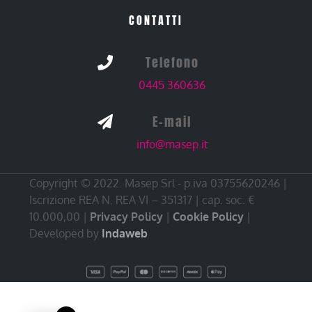
CONTATTI
Telefono

0445 360636
E-mail

info@masep.it
Copyright © 2022. Masep Srl - p.iva 03755620246 |
Iscrizione REA N. REA VI – 351317 | cap. soc. €
10.000,00 |
Privacy Policy
|
Cookie Policy
|
Developed by
Indaweb