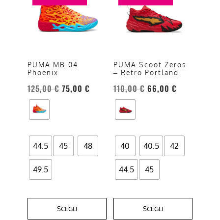
ha
ha
più
più
varianti.
varianti.
Le
Le
opzioni
opzioni
PUMA MB.04
PUMA Scoot Zeros
Phoenix
– Retro Portland
possono
possono
essere
essere
125,00
€
75,00
€
110,00
€
66,00
€
scelte
scelte
nella
nella
pagina
pagina
del
del
44.5
45
48
40
40.5
42
prodotto
prodotto
49.5
44.5
45
SCEGLI
SCEGLI