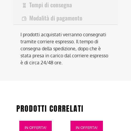
Tempi di consegna
Modalità di pagamento
I prodotti acquistati verranno consegnati
tramite corriere espresso. Il tempo di
consegna della spedizione, dopo che è
stata presa in carico dal corriere espresso
è di circa 24/48 ore.
PRODOTTI CORRELATI
Questo
Questo
IN OFFERTA!
IN OFFERTA!
prodotto
prodotto