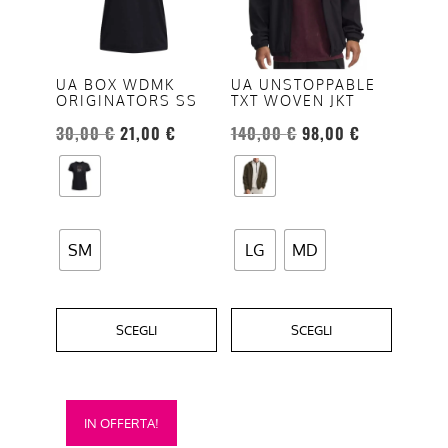
varianti.
varianti.
Le
Le
opzioni
opzioni
UA BOX WDMK
UA UNSTOPPABLE
ORIGINATORS SS
TXT WOVEN JKT
possono
possono
essere
essere
30,00
€
21,00
€
140,00
€
98,00
€
scelte
scelte
nella
nella
pagina
pagina
del
del
SM
LG
MD
prodotto
prodotto
SCEGLI
SCEGLI
Questo
IN OFFERTA!
prodotto