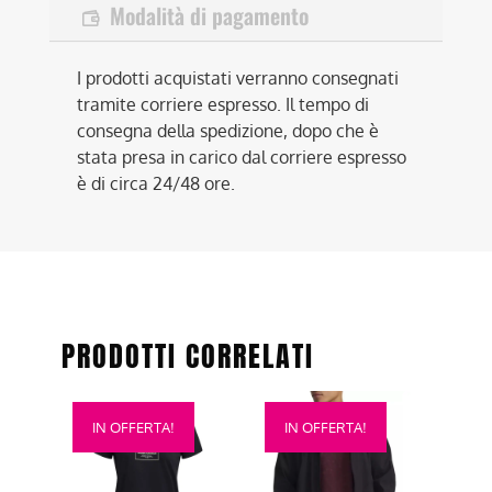
Modalità di pagamento
I prodotti acquistati verranno consegnati
tramite corriere espresso. Il tempo di
consegna della spedizione, dopo che è
stata presa in carico dal corriere espresso
è di circa 24/48 ore.
PRODOTTI CORRELATI
Questo
Questo
IN OFFERTA!
IN OFFERTA!
prodotto
prodotto
ha
ha
più
più