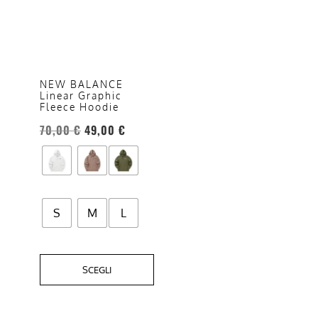
ha
più
varianti.
Le
opzioni
NEW BALANCE
Linear Graphic
possono
Fleece Hoodie
essere
70,00
€
49,00
€
scelte
nella
pagina
del
prodotto
S
M
L
SCEGLI