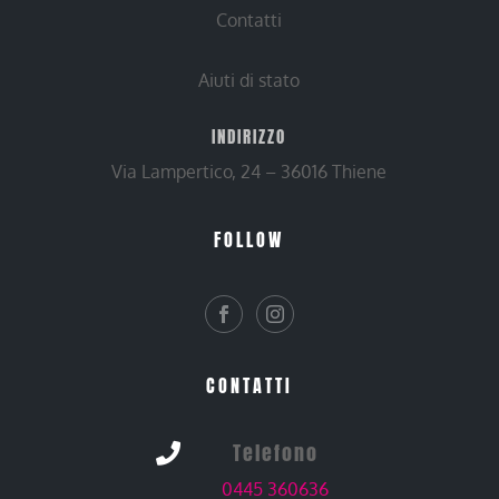
Contatti
Aiuti di stato
INDIRIZZO
Via Lampertico, 24 – 36016 Thiene
FOLLOW
CONTATTI
Telefono

0445 360636