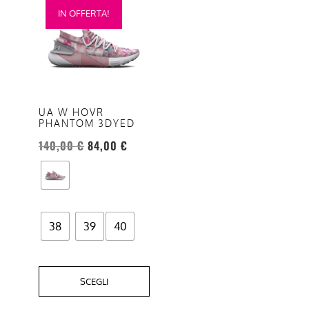
IN OFFERTA!
prodotto
ha
più
varianti.
Le
opzioni
UA W HOVR
PHANTOM 3DYED
possono
essere
140,00
€
84,00
€
scelte
nella
pagina
del
38
39
40
prodotto
SCEGLI