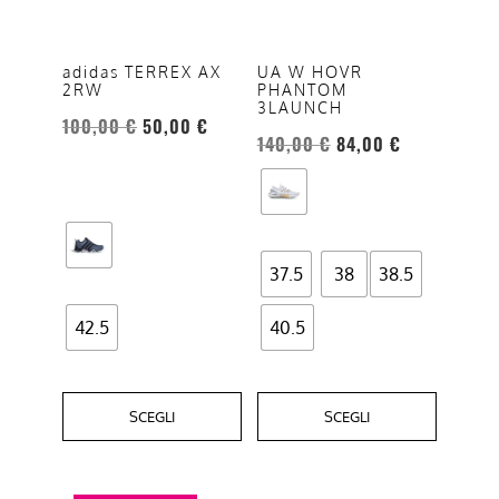
varianti.
varianti.
Le
Le
opzioni
opzioni
UA W HOVR
adidas TERREX AX
PHANTOM
2RW
possono
possono
3LAUNCH
essere
essere
100,00
€
50,00
€
140,00
€
84,00
€
scelte
scelte
nella
nella
pagina
pagina
del
del
prodotto
prodotto
37.5
38
38.5
42.5
40.5
SCEGLI
SCEGLI
Questo