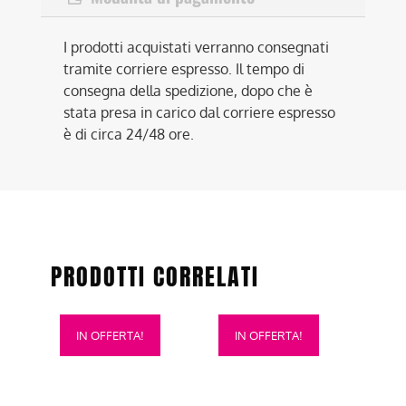
I prodotti acquistati verranno consegnati
tramite corriere espresso. Il tempo di
consegna della spedizione, dopo che è
stata presa in carico dal corriere espresso
è di circa 24/48 ore.
PRODOTTI CORRELATI
Questo
Questo
IN OFFERTA!
IN OFFERTA!
prodotto
prodotto
ha
ha
più
più