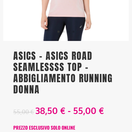
ASICS – ASICS ROAD
SEAMLESSSS TOP –
ABBIGLIAMENTO RUNNING
DONNA
Fascia
38,50
€
-
55,00
€
55,00
€
di
prezzo
PREZZO ESCLUSIVO SOLO ONLINE
da