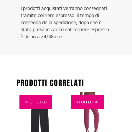
I prodotti acquistati verranno consegnati
tramite corriere espresso. Il tempo di
consegna della spedizione, dopo che è
stata presa in carico dal corriere espresso
è di circa 24/48 ore.
PRODOTTI CORRELATI
Questo
Questo
IN OFFERTA!
IN OFFERTA!
prodotto
prodotto
ha
ha
più
più
varianti.
varianti.