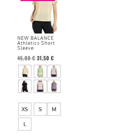
ha
più
varianti.
Le
opzioni
NEW BALANCE
Athletics Short
possono
Sleeve
essere
45,00
€
31,50
€
scelte
nella
pagina
del
prodotto
XS
S
M
L