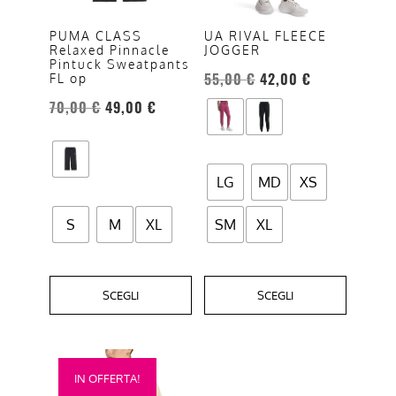
Le
Le
opzioni
opzioni
UA RIVAL FLEECE
PUMA CLASS
JOGGER
Relaxed Pinnacle
possono
possono
Pintuck Sweatpants
essere
essere
55,00
€
42,00
€
FL op
scelte
scelte
70,00
€
49,00
€
nella
nella
pagina
pagina
del
del
LG
MD
XS
prodotto
prodotto
S
M
XL
SM
XL
SCEGLI
SCEGLI
Questo
IN OFFERTA!
prodotto