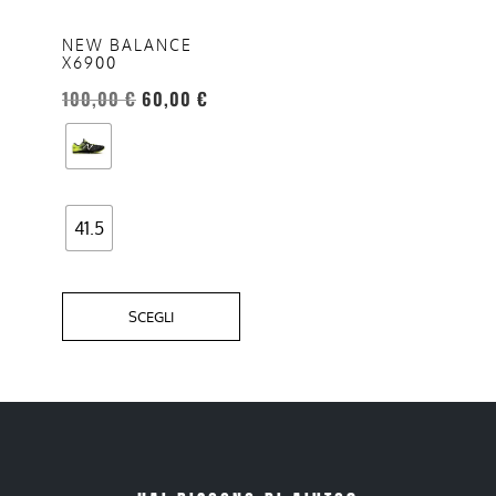
Le
opzioni
NEW BALANCE
X6900
possono
essere
100,00
€
60,00
€
scelte
nella
pagina
del
41.5
prodotto
SCEGLI