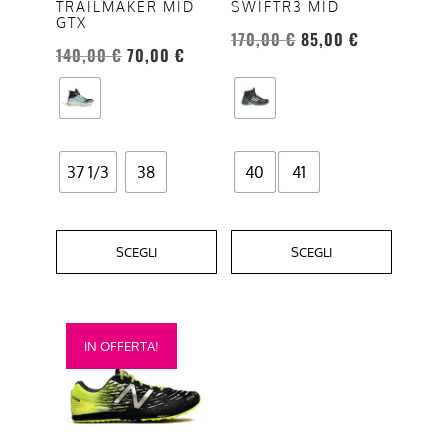
TRAILMAKER MID
SWIFTR3 MID
possono
possono
GTX
essere
essere
170,00
€
85,00
€
140,00
€
70,00
€
scelte
scelte
nella
nella
pagina
pagina
del
del
prodotto
prodotto
37 1/3
38
40
41
SCEGLI
SCEGLI
Questo
IN OFFERTA!
prodotto
ha
più
varianti.