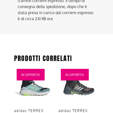
tramite corriere espresso. Il tempo di
consegna della spedizione, dopo che è
stata presa in carico dal corriere espresso
è di circa 24/48 ore.
PRODOTTI CORRELATI
Questo
Questo
IN OFFERTA!
IN OFFERTA!
prodotto
prodotto
ha
ha
più
più
varianti.
varianti.
Le
Le
opzioni
opzioni
adidas TERREX
adidas TERREX