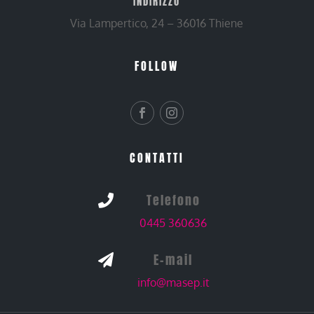
INDIRIZZO
Via Lampertico, 24 – 36016 Thiene
FOLLOW
CONTATTI
Telefono

0445 360636
E-mail

info@masep.it