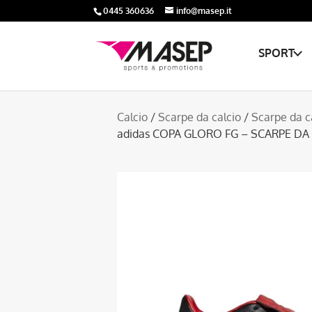
0445 360636
info@masep.it
SPORT
Calcio
/
Scarpe da calcio
/
Scarpe da c
adidas COPA GLORO FG – SCARPE DA