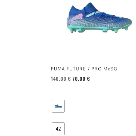
varianti.
Le
opzioni
possono
essere
scelte
nella
pagina
del
PUMA FUTURE 7 PRO MxSG
prodotto
140,00
€
70,00
€
42