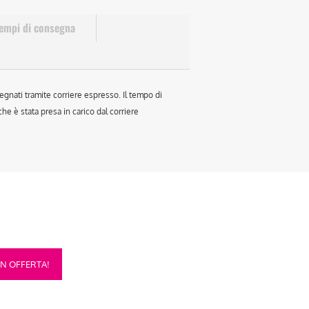
empi di consegna
egnati tramite corriere espresso. Il tempo di
e è stata presa in carico dal corriere
sto
IN OFFERTA!
otto