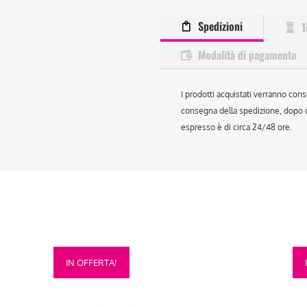
Spedizioni
T
Modalità di pagamento
I prodotti acquistati verranno cons
consegna della spedizione, dopo ch
espresso è di circa 24/48 ore.
Questo
Que
IN OFFERTA!
prodotto
prod
ha
ha
più
più