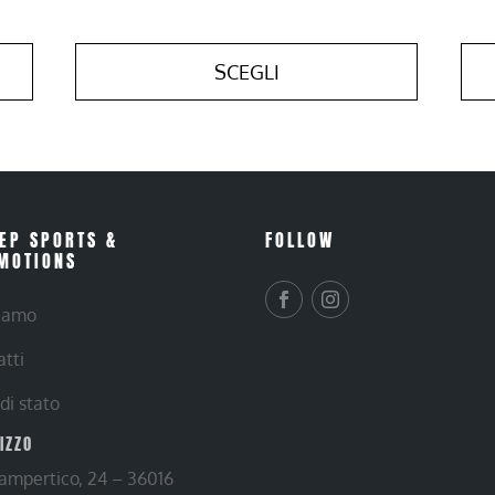
SCEGLI
EP SPORTS &
FOLLOW
MOTIONS
siamo
atti
 di stato
RIZZO
Lampertico, 24 – 36016