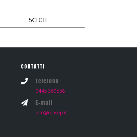
SCEGLI
CONTATTI
Telefono

0445 360636
E-mail

info@masep.it