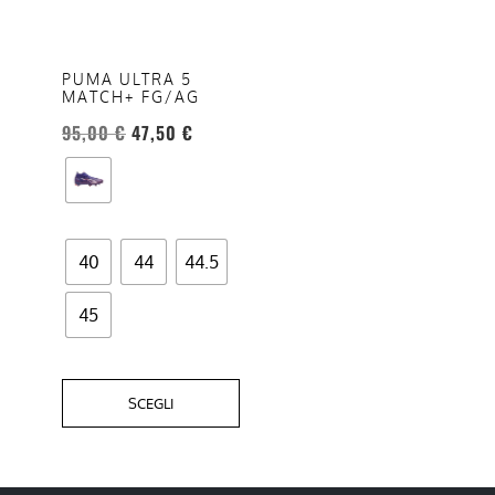
varianti.
Le
opzioni
PUMA ULTRA 5
MATCH+ FG/AG
possono
essere
95,00
€
47,50
€
scelte
nella
pagina
del
40
44
44.5
prodotto
45
SCEGLI