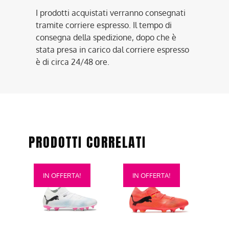
I prodotti acquistati verranno consegnati
tramite corriere espresso. Il tempo di
consegna della spedizione, dopo che è
stata presa in carico dal corriere espresso
è di circa 24/48 ore.
PRODOTTI CORRELATI
Questo
Questo
IN OFFERTA!
IN OFFERTA!
prodotto
prodotto
ha
ha
più
più
varianti.
varianti.