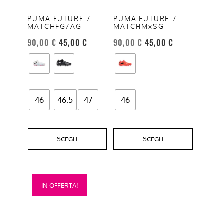
Le
Le
opzioni
opzioni
PUMA FUTURE 7
PUMA FUTURE 7
MATCHFG/AG
MATCHMxSG
possono
possono
essere
essere
90,00
€
45,00
€
90,00
€
45,00
€
scelte
scelte
nella
nella
pagina
pagina
del
del
46
46.5
47
46
prodotto
prodotto
SCEGLI
SCEGLI
Questo
IN OFFERTA!
prodotto
ha
più