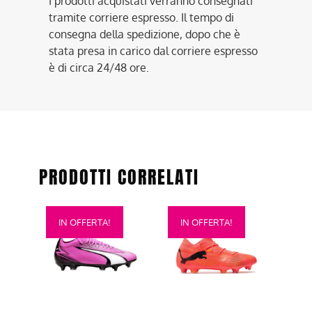
I prodotti acquistati verranno consegnati
tramite corriere espresso. Il tempo di
consegna della spedizione, dopo che è
stata presa in carico dal corriere espresso
è di circa 24/48 ore.
PRODOTTI CORRELATI
Questo
Questo
IN OFFERTA!
IN OFFERTA!
prodotto
prodotto
ha
ha
più
più
varianti.
varianti.
Le
Le