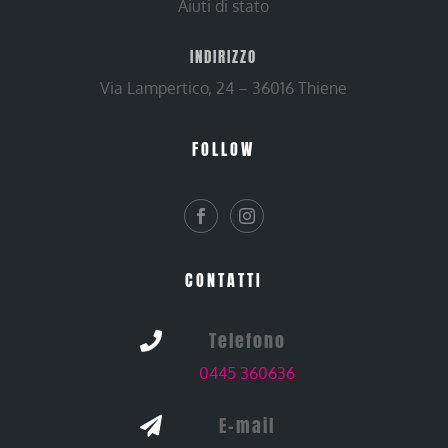
Aiuti di stato
INDIRIZZO
Via Lampertico, 24 – 36016 Thiene
FOLLOW
CONTATTI
Telefono

0445 360636
E-mail
