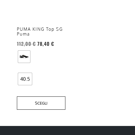
più
varianti.
Le
opzioni
PUMA KING Top SG
Puma
possono
essere
112,00
€
78,40
€
scelte
nella
pagina
del
40.5
prodotto
SCEGLI