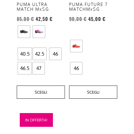
opzioni
opzioni
PUMA ULTRA
PUMA FUTURE 7
MATCH MxSG
MATCHMxSG
possono
possono
essere
essere
85,00
€
42,50
€
90,00
€
45,00
€
scelte
scelte
nella
nella
pagina
pagina
del
del
40.5
42.5
46
prodotto
prodotto
46.5
47
46
SCEGLI
SCEGLI
Questo
IN OFFERTA!
prodotto
ha