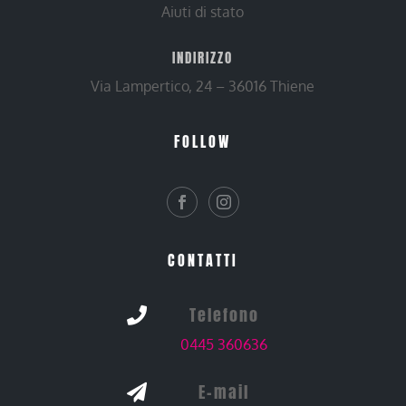
Aiuti di stato
INDIRIZZO
Via Lampertico, 24 – 36016 Thiene
FOLLOW
CONTATTI
Telefono

0445 360636
E-mail
