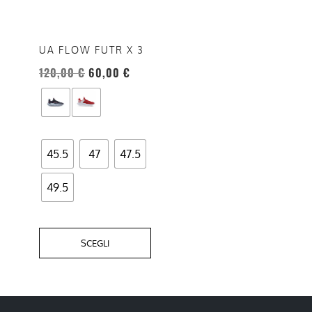
varianti.
Le
opzioni
UA FLOW FUTR X 3
possono
120,00
€
60,00
€
essere
scelte
nella
pagina
del
45.5
47
47.5
prodotto
49.5
SCEGLI