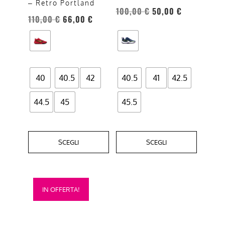
– Retro Portland
possono
possono
100,00
€
50,00
€
essere
essere
110,00
€
66,00
€
scelte
scelte
nella
nella
pagina
pagina
del
del
40
40.5
42
40.5
41
42.5
prodotto
prodotto
44.5
45
45.5
SCEGLI
SCEGLI
Questo
IN OFFERTA!
prodotto
ha
più