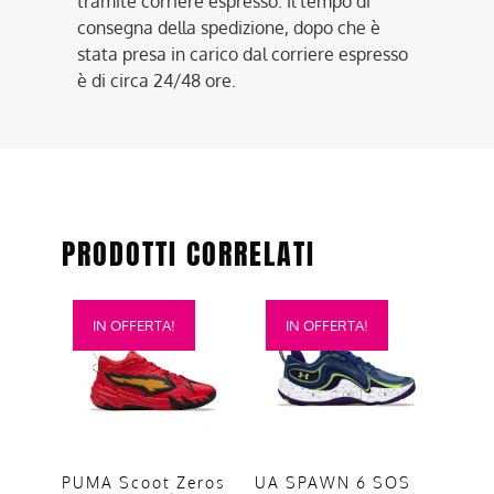
tramite corriere espresso. Il tempo di
consegna della spedizione, dopo che è
stata presa in carico dal corriere espresso
è di circa 24/48 ore.
PRODOTTI CORRELATI
Questo
Questo
IN OFFERTA!
IN OFFERTA!
prodotto
prodotto
ha
ha
più
più
varianti.
varianti.
Le
Le
opzioni
opzioni
PUMA Scoot Zeros
UA SPAWN 6 SOS