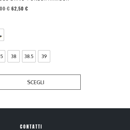
otto
,00
€
62,50
€
.5
38
38.5
39
SCEGLI
CONTATTI