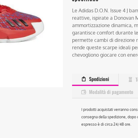
Le Adidas D.O.N. Issue 4 J b
reattive, ispirate a Donovan M
ammortizzazione dinamica, me
garantisce comfort durante le 
permette cambi di direzione ra
rende queste scarpe ideali pe
chevogliono giocare con energi
Spedizioni
T
Modalità di pagamento
I prodotti acquistati verranno cons
consegna della spedizione, dopo ch
espresso è di circa 24/48 ore.