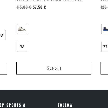
prodotto
prod
115,00
€
57,50
€
125
39
38
37
SCEGLI
EP SPORTS &
FOLLOW