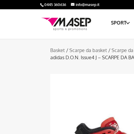
0445 360636
info@masep.it
SPORT
Basket
/
Scarpe da basket
/
Scarpe da
adidas D.O.N. Issue4 J – SCARPE DA