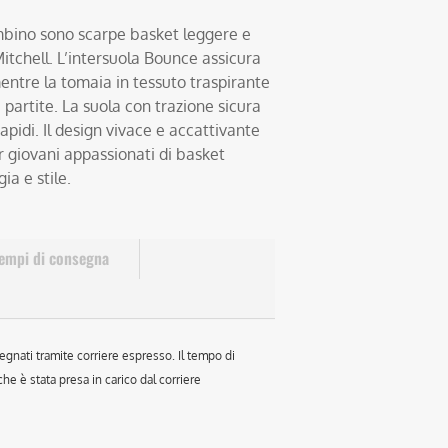
ambino sono scarpe basket leggere e
itchell. L’intersuola Bounce assicura
ntre la tomaia in tessuto traspirante
partite. La suola con trazione sicura
pidi. Il design vivace e accattivante
r giovani appassionati di basket
a e stile.
empi di consegna
egnati tramite corriere espresso. Il tempo di
e è stata presa in carico dal corriere