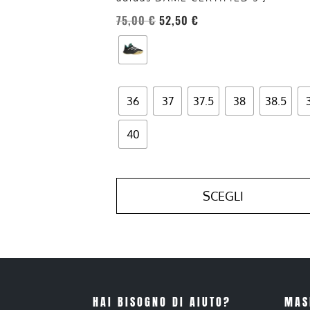
prodotto
75,00
€
52,50
€
36
37
37.5
38
38.5
40
SCEGLI
HAI BISOGNO DI AIUTO?
MAS