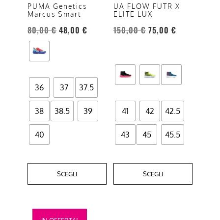
opzioni
opzioni
PUMA Genetics
UA FLOW FUTR X
Marcus Smart
ELITE LUX
possono
possono
essere
essere
80,00
€
48,00
€
150,00
€
75,00
€
scelte
scelte
nella
nella
pagina
pagina
del
del
36
37
37.5
prodotto
prodotto
38
38.5
39
41
42
42.5
40
43
45
45.5
SCEGLI
SCEGLI
Questo
IN OFFERTA!