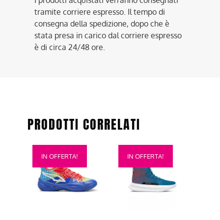
tramite corriere espresso. Il tempo di
consegna della spedizione, dopo che è
stata presa in carico dal corriere espresso
è di circa 24/48 ore.
PRODOTTI CORRELATI
Questo
Questo
IN OFFERTA!
IN OFFERTA!
prodotto
prodotto
ha
ha
più
più
varianti.
varianti.
Le
Le