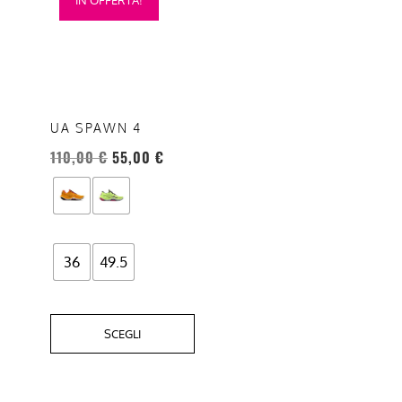
prodotto
ha
più
varianti.
Le
opzioni
UA SPAWN 4
possono
110,00
€
55,00
€
essere
scelte
nella
pagina
del
36
49.5
prodotto
SCEGLI