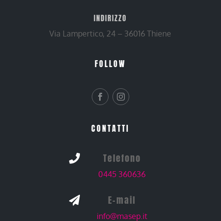
INDIRIZZO
Via Lampertico, 24 – 36016 Thiene
FOLLOW
CONTATTI
Telefono

0445 360636
E-mail

info@masep.it