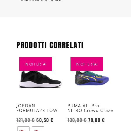
PRODOTTI CORRELATI
Questo
Questo
IN OFFERTA!
IN OFFERTA!
prodotto
prodotto
ha
ha
più
più
varianti.
varianti.
Le
Le
opzioni
opzioni
JORDAN
PUMA All-Pro
FORMULA23 LOW
NITRO Crowd Craze
possono
possono
essere
essere
121,00
€
60,50
€
130,00
€
78,00
€
scelte
scelte