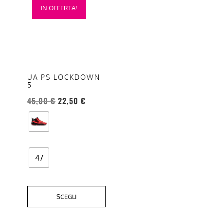
IN OFFERTA!
prodotto
ha
più
varianti.
Le
opzioni
UA PS LOCKDOWN
5
possono
essere
45,00
€
22,50
€
scelte
nella
pagina
del
47
prodotto
SCEGLI