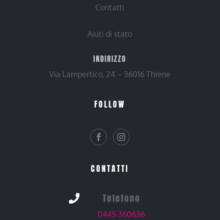
Contatti
Aiuti di stato
INDIRIZZO
Via Lampertico, 24 – 36016 Thiene
FOLLOW
CONTATTI
Telefono

0445 360636