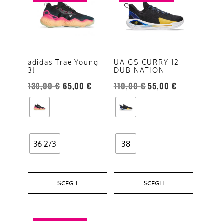
ha
ha
più
più
varianti.
varianti.
Le
Le
opzioni
opzioni
adidas Trae Young
UA GS CURRY 12
3J
DUB NATION
possono
possono
essere
essere
130,00
€
65,00
€
110,00
€
55,00
€
scelte
scelte
nella
nella
pagina
pagina
del
del
36 2/3
38
prodotto
prodotto
SCEGLI
SCEGLI
Questo