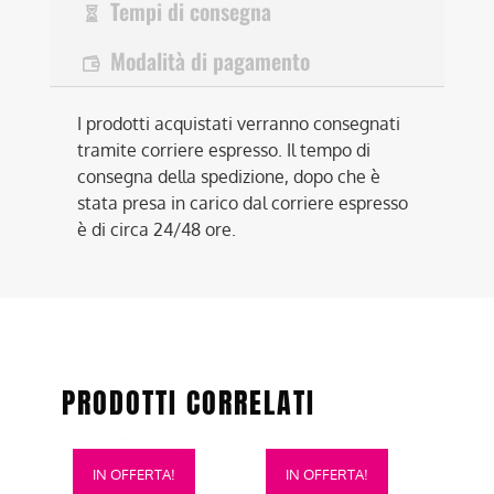
Tempi di consegna
Modalità di pagamento
I prodotti acquistati verranno consegnati
tramite corriere espresso. Il tempo di
consegna della spedizione, dopo che è
stata presa in carico dal corriere espresso
è di circa 24/48 ore.
PRODOTTI CORRELATI
Questo
Questo
IN OFFERTA!
IN OFFERTA!
prodotto
prodotto