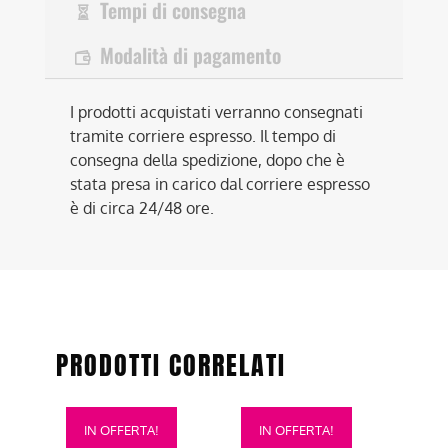
Tempi di consegna
Modalità di pagamento
I prodotti acquistati verranno consegnati
tramite corriere espresso. Il tempo di
consegna della spedizione, dopo che è
stata presa in carico dal corriere espresso
è di circa 24/48 ore.
PRODOTTI CORRELATI
Questo
Questo
IN OFFERTA!
IN OFFERTA!
prodotto
prodotto