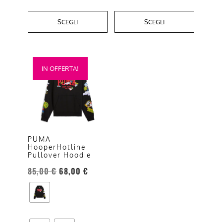
SCEGLI
SCEGLI
Questo
IN OFFERTA!
prodotto
ha
più
varianti.
Le
opzioni
PUMA
HooperHotline
possono
Pullover Hoodie
essere
85,00
€
68,00
€
scelte
nella
pagina
del