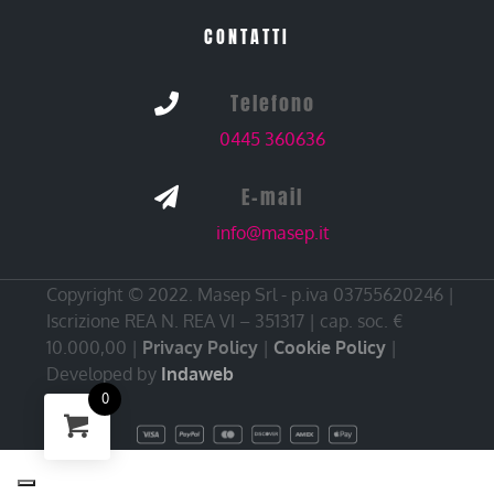
CONTATTI
Telefono

0445 360636
E-mail

info@masep.it
Copyright © 2022. Masep Srl - p.iva 03755620246 |
Iscrizione REA N. REA VI – 351317 | cap. soc. €
10.000,00 |
Privacy Policy
|
Cookie Policy
|
Developed by
Indaweb
0