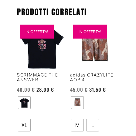
PRODOTTI CORRELATI
Questo
Questo
IN OFFERTA!
IN OFFERTA!
prodotto
prodotto
ha
ha
più
più
varianti.
varianti.
Le
Le
opzioni
opzioni
adidas CRAZYLITE
SCRIMMAGE THE
AOP 4
ANSWER
possono
possono
essere
essere
45,00
€
31,50
€
40,00
€
28,00
€
scelte
scelte
nella
nella
pagina
pagina
del
del
XL
M
L
prodotto
prodotto