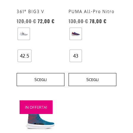
Le
Le
opzioni
opzioni
361° BIG3 V
PUMA All-Pro Nitro
possono
possono
120,00
€
72,00
€
130,00
€
78,00
€
essere
essere
scelte
scelte
nella
nella
pagina
pagina
del
del
42.5
43
prodotto
prodotto
SCEGLI
SCEGLI
Questo
IN OFFERTA!
prodotto
ha
più
varianti.