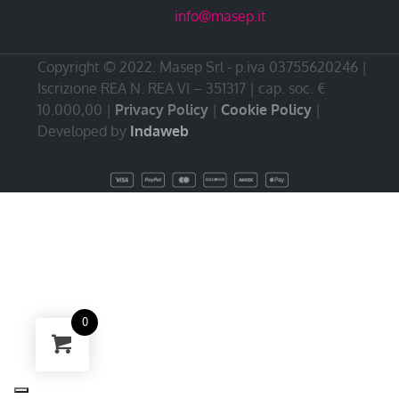
info@masep.it
Copyright © 2022. Masep Srl - p.iva 03755620246 |
Iscrizione REA N. REA VI – 351317 | cap. soc. €
10.000,00 |
Privacy Policy
|
Cookie Policy
|
Developed by
Indaweb
0