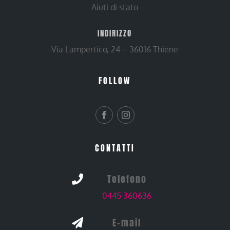
Aiuti di stato
INDIRIZZO
Via Lampertico, 24 – 36016 Thiene
FOLLOW
CONTATTI
Telefono

0445 360636
E-mail
