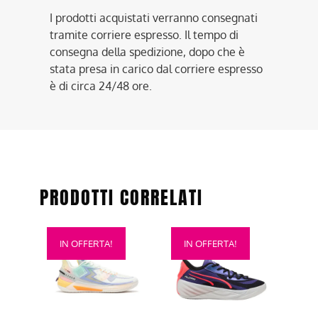
I prodotti acquistati verranno consegnati
tramite corriere espresso. Il tempo di
consegna della spedizione, dopo che è
stata presa in carico dal corriere espresso
è di circa 24/48 ore.
PRODOTTI CORRELATI
Questo
Questo
IN OFFERTA!
IN OFFERTA!
prodotto
prodotto
ha
ha
più
più
varianti.
varianti.