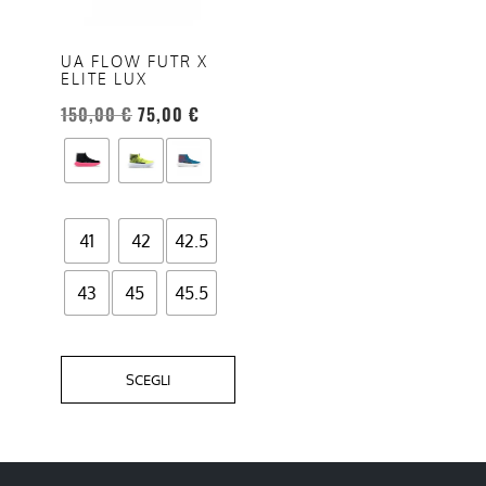
Le
opzioni
UA FLOW FUTR X
ELITE LUX
possono
essere
150,00
€
75,00
€
scelte
nella
pagina
del
41
42
42.5
prodotto
43
45
45.5
SCEGLI