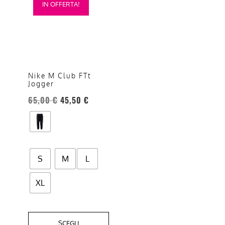
IN OFFERTA!
prodotto
ha
più
varianti.
Le
opzioni
Nike M Club FTt
Jogger
possono
essere
65,00
€
45,50
€
scelte
nella
pagina
del
S
M
L
prodotto
XL
SCEGLI