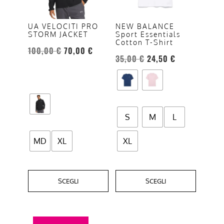
Le
Le
opzioni
opzioni
UA VELOCITI PRO
NEW BALANCE
STORM JACKET
Sport Essentials
possono
possono
Cotton T-Shirt
essere
essere
100,00
€
70,00
€
35,00
€
24,50
€
scelte
scelte
nella
nella
pagina
pagina
del
del
prodotto
prodotto
S
M
L
MD
XL
XL
SCEGLI
SCEGLI
Questo