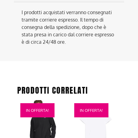
I prodotti acquistati verranno consegnati
tramite corriere espresso. Il tempo di
consegna della spedizione, dopo che è
stata presa in carico dal corriere espresso
è di circa 24/48 ore.
PRODOTTI CORRELATI
Questo
Questo
IN OFFERTA!
IN OFFERTA!
prodotto
prodotto
ha
ha
più
più
varianti.
varianti.