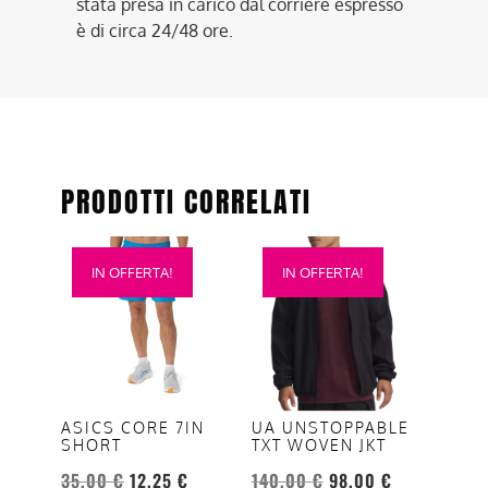
stata presa in carico dal corriere espresso
è di circa 24/48 ore.
PRODOTTI CORRELATI
Questo
Questo
IN OFFERTA!
IN OFFERTA!
prodotto
prodotto
ha
ha
più
più
varianti.
varianti.
Le
Le
opzioni
opzioni
ASICS CORE 7IN
UA UNSTOPPABLE
SHORT
TXT WOVEN JKT
possono
possono
essere
essere
35,00
€
12,25
€
140,00
€
98,00
€