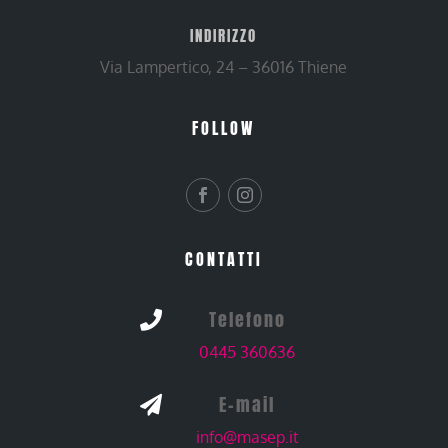
INDIRIZZO
Via Lampertico, 24 – 36016 Thiene
FOLLOW
CONTATTI
Telefono

0445 360636
E-mail

info@masep.it