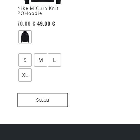
opzioni
Nike M Club Knit
POHoodie
possono
essere
70,00
€
49,00
€
scelte
nella
pagina
del
S
M
L
prodotto
XL
SCEGLI