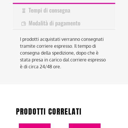
Tempi di consegna
Modalità di pagamento
I prodotti acquistati verranno consegnati
tramite corriere espresso. Il tempo di
consegna della spedizione, dopo che è
stata presa in carico dal corriere espresso
è di circa 24/48 ore.
PRODOTTI CORRELATI
Questo
Questo