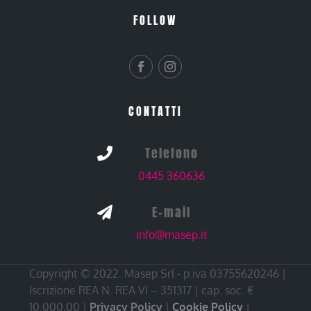
FOLLOW
CONTATTI
Telefono

0445 360636
E-mail

info@masep.it
Copyright © 2022. Masep Srl - p.iva 03755620246 |
Iscrizione REA N. REA VI – 351317 | cap. soc. €
10.000,00 |
Privacy Policy
|
Cookie Policy
|