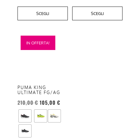
SCEGLI
SCEGLI
Questo
IN OFFERTA!
prodotto
ha
più
varianti.
Le
opzioni
PUMA KING
ULTIMATE FG/AG
possono
essere
210,00
€
105,00
€
scelte
nella
pagina
del