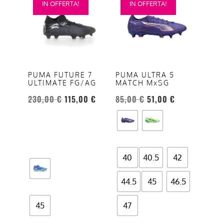
IN OFFERTA!
IN OFFERTA!
prodotto
prodotto
ha
ha
più
più
varianti.
varianti.
Le
Le
opzioni
opzioni
PUMA FUTURE 7
PUMA ULTRA 5
ULTIMATE FG/AG
MATCH MxSG
possono
possono
essere
essere
230,00
€
115,00
€
85,00
€
51,00
€
scelte
scelte
nella
nella
pagina
pagina
del
del
40
40.5
42
prodotto
prodotto
44.5
45
46.5
45
47