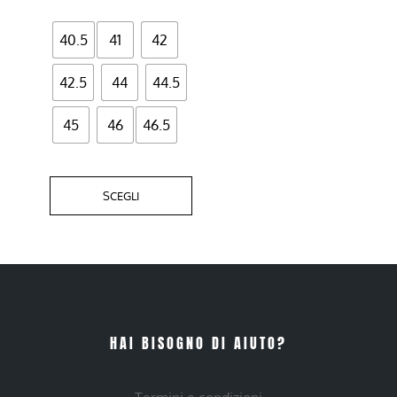
prodotto
40.5
41
42
42.5
44
44.5
45
46
46.5
SCEGLI
HAI BISOGNO DI AIUTO?